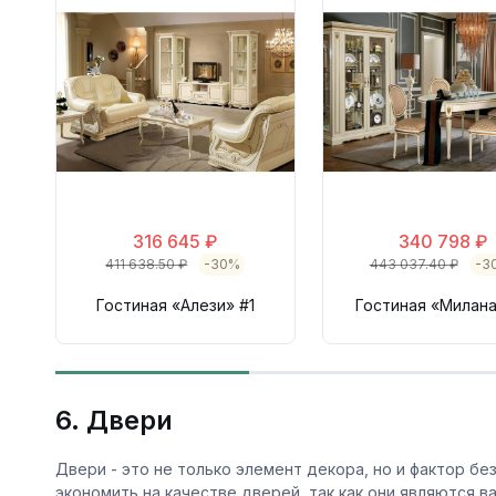
316 645 ₽
340 798 ₽
411 638.50 ₽
-30%
443 037.40 ₽
-3
Гостиная «Алези» #1
Гостиная «Милана
6. Двери
Двери - это не только элемент декора, но и фактор бе
экономить на качестве дверей, так как они являются 