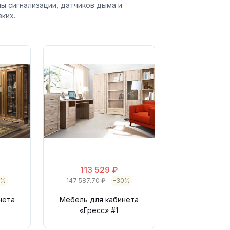
мы сигнализации, датчиков дыма и
ких.
113 529 ₽
0%
147 587.70 ₽
-30%
нета
Мебель для кабинета
«Гресс» #1