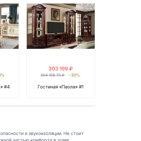
316 64
411 638.50 ₽
Гостиная «А
303 199 ₽
0%
394 158.70 ₽
-30%
» #4
Гостиная «Паола» #1
зопасности и звукоизоляции. Не стоит
важной частью комфорта в доме.