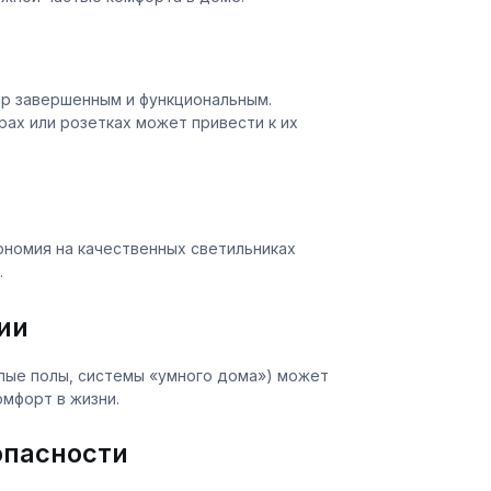
ер завершенным и функциональным.
рах или розетках может привести к их
номия на качественных светильниках
.
ии
лые полы, системы «умного дома») может
мфорт в жизни.
опасности