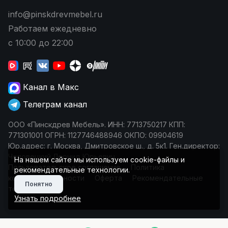
info@pinskdrevmebel.ru
Работаем ежедневно
с 10:00 до 22:00
Канал в Макс
Телеграм канал
ООО «Пинскдрев Мебель». ИНН: 7713750217 КПП:
771301001 ОГРН: 1127746488946 ОКПО: 09904619
Юр.адрес: г. Москва, Дмитровское ш., д. 5к1. Ген.директор:
Чеповецкий Леонид Юрьевич
На нашем сайте мы используем cookie-файлы и
Пользовательское соглашение
Политика
рекомендательные технологии.
конфиденциальности
Оферта
Рекомендательные
Понятно
технологии
Узнать подробнее