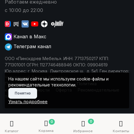
Работаем ежедневно
с 10:00 до 22:00
Канал в Макс
Телеграм канал
ООО «Пинскдрев Мебель». ИНН: 7713750217 КПП:
771301001 ОГРН: 1127746488946 ОКПО: 09904619
Юр.адрес: г. Москва, Дмитровское ш., д. 5к1. Ген.директор:
Чеповецкий Леонид Юрьевич
На нашем сайте мы используем cookie-файлы и
Пользовательское соглашение
Политика
рекомендательные технологии.
конфиденциальности
Оферта
Рекомендательные
Понятно
технологии
Узнать подробнее
0
0
Корзина
Каталог
Избранное
Контакты