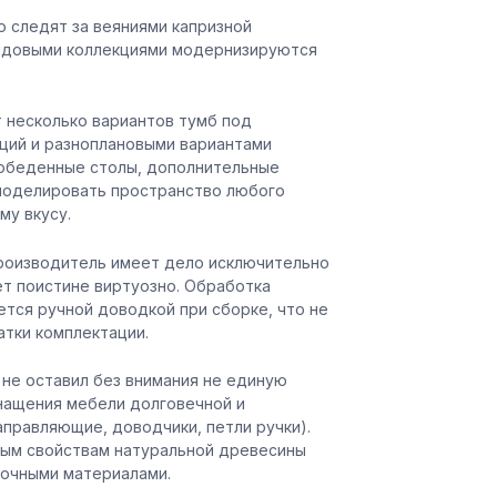
о следят за веяниями капризной
ендовыми коллекциями модернизируются
 несколько вариантов тумб под
кций и разноплановыми вариантами
 обеденные столы, дополнительные
смоделировать пространство любого
ему вкусу.
роизводитель имеет дело исключительно
ет поистине виртуозно. Обработка
тся ручной доводкой при сборке, что не
атки комплектации.
 не оставил без внимания не единую
нащения мебели долговечной и
правляющие, доводчики, петли ручки).
ым свойствам натуральной древесины
сочными материалами.