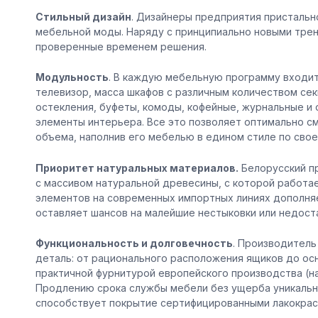
Стильный дизайн
. Дизайнеры предприятия пристальн
мебельной моды. Наряду с принципиально новыми тр
проверенные временем решения.
Модульность
. В каждую мебельную программу входит
телевизор, масса шкафов с различным количеством се
остекления, буфеты, комоды, кофейные, журнальные и
элементы интерьера. Все это позволяет оптимально 
объема, наполнив его мебелью в едином стиле по сво
Приоритет натуральных материалов.
Белорусский п
с массивом натуральной древесины, с которой работа
элементов на современных импортных линиях дополняе
оставляет шансов на малейшие нестыковки или недост
Функциональность и долговечность
. Производитель
деталь: от рационального расположения ящиков до ос
практичной фурнитурой европейского производства (на
Продлению срока службы мебели без ущерба уникальн
способствует покрытие сертифицированными лакокра