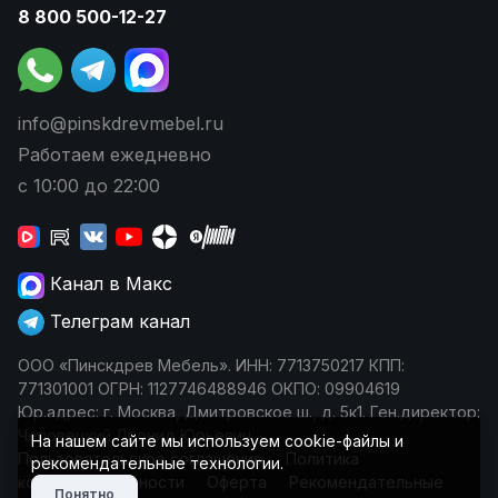
8 800 500-12-27
info@pinskdrevmebel.ru
Работаем ежедневно
с 10:00 до 22:00
Канал в Макс
Телеграм канал
ООО «Пинскдрев Мебель». ИНН: 7713750217 КПП:
771301001 ОГРН: 1127746488946 ОКПО: 09904619
Юр.адрес: г. Москва, Дмитровское ш., д. 5к1. Ген.директор:
Чеповецкий Леонид Юрьевич
На нашем сайте мы используем cookie-файлы и
Пользовательское соглашение
Политика
рекомендательные технологии.
конфиденциальности
Оферта
Рекомендательные
Понятно