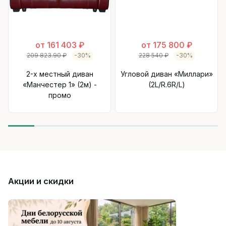
от 161 403 ₽
от 175 800 ₽
209 823.90 ₽
-30%
228 540 ₽
-30%
2-х местный диван
Угловой диван «Миллари»
«Манчестер 1» (2м) -
(2L/R.6R/L)
промо
Акции и скидки