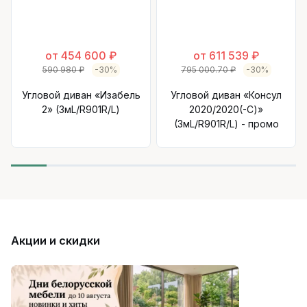
от 454 600 ₽
от 611 539 ₽
590 980 ₽
-30%
795 000.70 ₽
-30%
Угловой диван «Изабель
Угловой диван «Консул
2» (3мL/R901R/L)
2020/2020(-С)»
(3мL/R901R/L) - промо
Акции и скидки