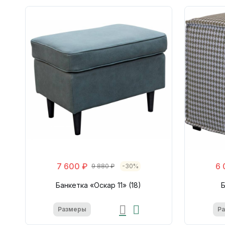
7 600 ₽
6 
9 880 ₽
-30%
Банкетка «Оскар 11» (18)
Б
Размеры
Р