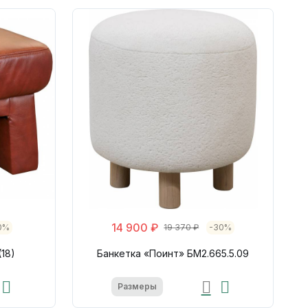
14 900 ₽
0%
19 370 ₽
-30%
(18)
Банкетка «Поинт» БМ2.665.5.09
Размеры