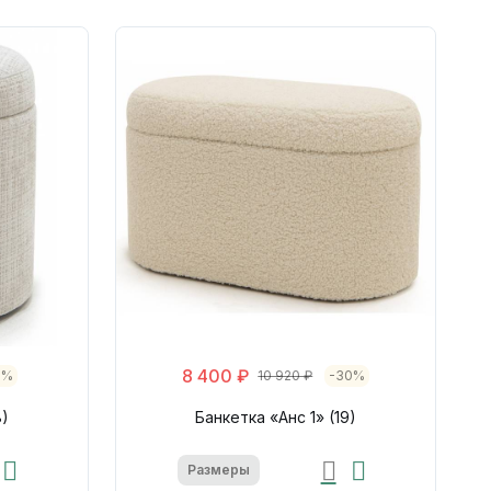
8 400 ₽
0%
10 920 ₽
-30%
8)
Банкетка «Анс 1» (19)
Размеры