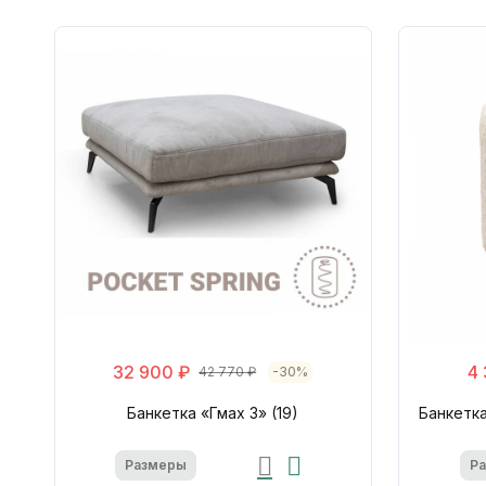
32 900 ₽
4
42 770 ₽
-30%
Банкетка «Гмах 3» (19)
Банкетка
Размеры
Р