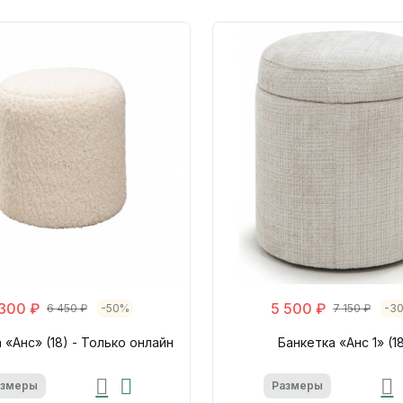
 300 ₽
5 500 ₽
6 450 ₽
-50%
7 150 ₽
-3
 «Анс» (18) - Только онлайн
Банкетка «Анс 1» (1
азмеры
Размеры