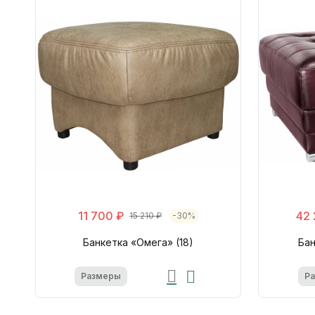
11 700 ₽
42 
15 210 ₽
-30%
Банкетка «Омега» (18)
Бан
Размеры
Р