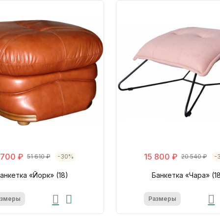
 700 ₽
15 800 ₽
51 610 ₽
-30%
20 540 ₽
-
анкетка «Йорк» (18)
Банкетка «Чара» (1
азмеры
Размеры