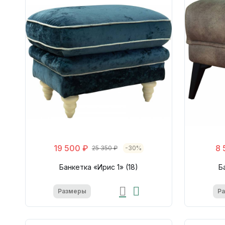
19 500 ₽
8 
25 350 ₽
-30%
Банкетка «Ирис 1» (18)
Б
Размеры
Р