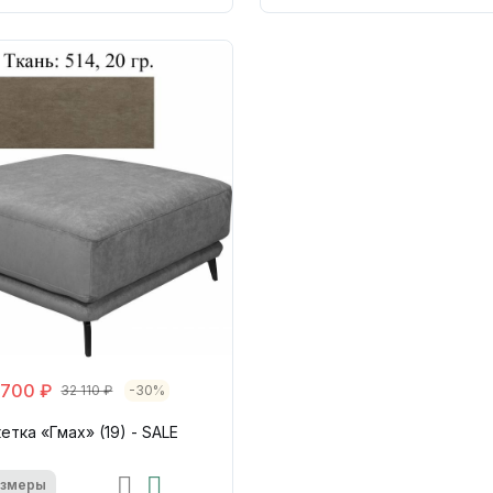
 700 ₽
32 110 ₽
-30%
етка «Гмах» (19) - SALE
азмеры