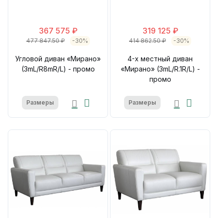
367 575 ₽
319 125 ₽
477 847.50 ₽
-30%
414 862.50 ₽
-30%
Угловой диван «Мирано»
4-х местный диван
(3mL/R8mR/L) - промо
«Мирано» (3mL/R.1R/L) -
промо
Размеры
Размеры