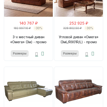
140 767 ₽
252 925 ₽
182 997.10 ₽
-30%
328 802.50 ₽
-30%
3-х местный диван
Угловой диван «Омега»
«Омега» (3м) - промо
(3мL/R901R/L) - промо
Размеры
Размеры