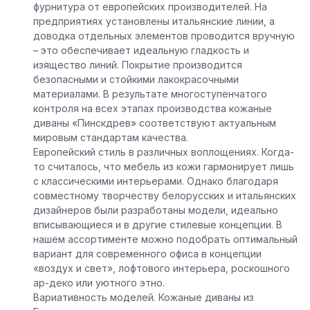
фурнитура от европейских производителей. На
предприятиях установлены итальянские линии, а
доводка отдельных элементов проводится вручную
– это обеспечивает идеальную гладкость и
изящество линий. Покрытие производится
безопасными и стойкими лакокрасочными
материалами. В результате многоступенчатого
контроля на всех этапах производства
кожаные
диваны
«
П
инскдрев
» соответствуют актуальным
мировым стандартам качества.
Европейский стиль в различных воплощениях.
Когда-
то считалось, что мебель из кожи гармонирует лишь
с классическими интерьерами. Однако благодаря
совместному творчеству белорусских и итальянских
дизайнеров были разработаны модели, идеально
вписывающиеся и в другие стилевые концепции.
В
нашем ассортименте можно подобрать оптимальный
вариант для современного офиса в концепции
«воздух и свет»,
лофтового
интерьера, роскошного
ар-
деко
или уютного
этно
.
Вариативность моделей.
Кожаные диваны из