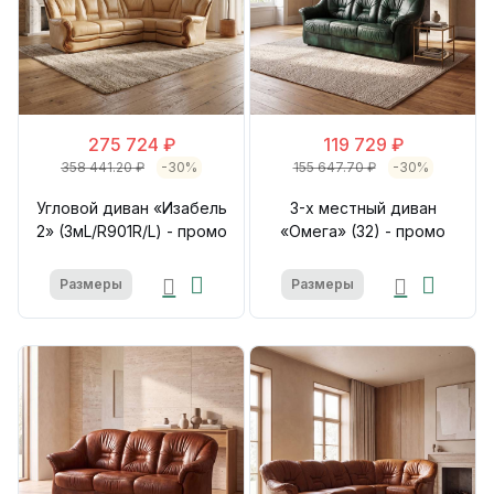
275 724 ₽
119 729 ₽
358 441.20 ₽
-30%
155 647.70 ₽
-30%
Угловой диван «Изабель
3-х местный диван
2» (3мL/R901R/L) - промо
«Омега» (32) - промо
Размеры
Размеры