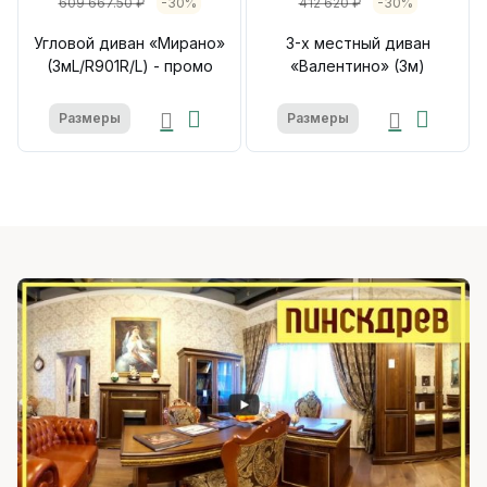
609 667.50 ₽
-30%
412 620 ₽
-30%
Угловой диван «Мирано»
3-х местный диван
(3мL/R901R/L) - промо
«Валентино» (3м)
Размеры
Размеры