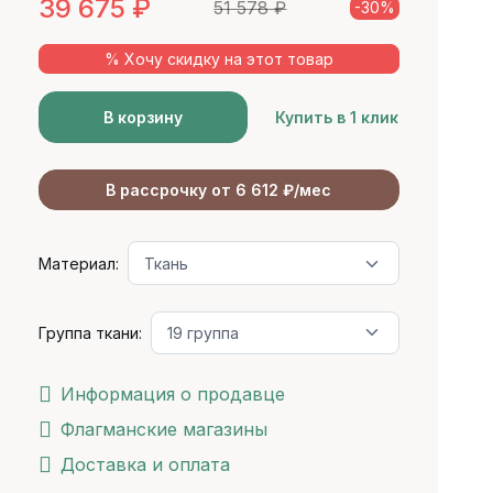
39 675
₽
51 578
₽
-30%
% Хочу скидку на этот товар
В корзину
Купить в 1 клик
В рассрочку от 6 612 ₽/мес
Материал:
Группа ткани:
Информация о продавце
Флагманские магазины
Доставка и оплата