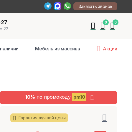
Заказать звонок
-27
0
0
о 22
 наличии
Мебель из массива
Акции
-10%
по промокоду
pm10
Гарантия лучшей цены