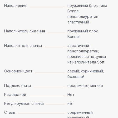
Наполнение
пружинный блок типа
Bonnel;
пенополиуретан
эластичный
Наполнитель сидения
пружинный блок
Bonnell
Наполнитель спинки
эластичный
пенополиуретан;
приспинная подушка
из наполнителя Soft
Основной цвет
серый; коричневый;
бежевый
Подлокотники
несъёмные; мягкие
Раскладной
Нет
Регулируемая спинка
нет
Стиль
современный;
практичный