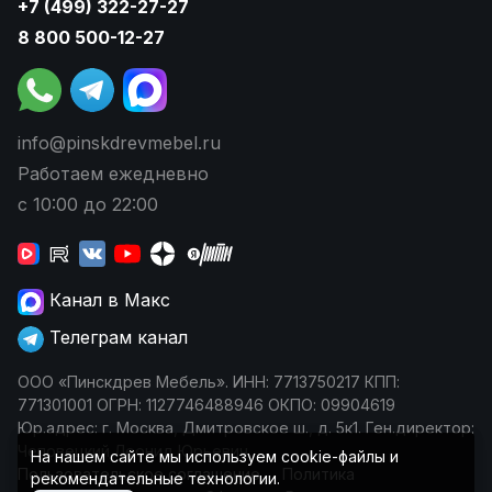
+7 (499) 322-27-27
8 800 500-12-27
info@pinskdrevmebel.ru
Работаем ежедневно
с 10:00 до 22:00
Канал в Макс
Телеграм канал
ООО «Пинскдрев Мебель». ИНН: 7713750217 КПП:
771301001 ОГРН: 1127746488946 ОКПО: 09904619
Юр.адрес: г. Москва, Дмитровское ш., д. 5к1. Ген.директор:
Чеповецкий Леонид Юрьевич
На нашем сайте мы используем cookie-файлы и
Пользовательское соглашение
Политика
рекомендательные технологии.