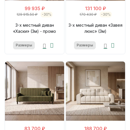
99 935 ₽
131 100 ₽
129 915.50 ₽
-30%
170 430 ₽
-30%
3-х местный диван
3-х местный диван «Завея
«Хаски» (3м) - промо
люкс» (3м)
Размеры
Размеры
83 700 ₽
188 700 ₽