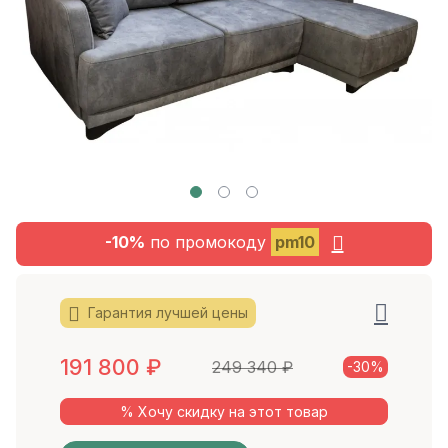
-10%
по промокоду
pm10
Гарантия лучшей цены
191 800
₽
249 340
₽
-30%
% Хочу скидку на этот товар