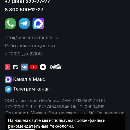
+7 (499) 322-27-27
8 800 500-12-27
info@pinskdrevmebel.ru
Работаем ежедневно
с 10:00 до 22:00
Канал в Макс
Телеграм канал
ООО «Пинскдрев Мебель». ИНН: 7713750217 КПП:
771301001 ОГРН: 1127746488946 ОКПО: 09904619
Юр.адрес: г. Москва, Дмитровское ш., д. 5к1. Ген.директор:
Чеповецкий Леонид Юрьевич
На нашем сайте мы используем cookie-файлы и
Пользовательское соглашение
Политика
рекомендательные технологии.