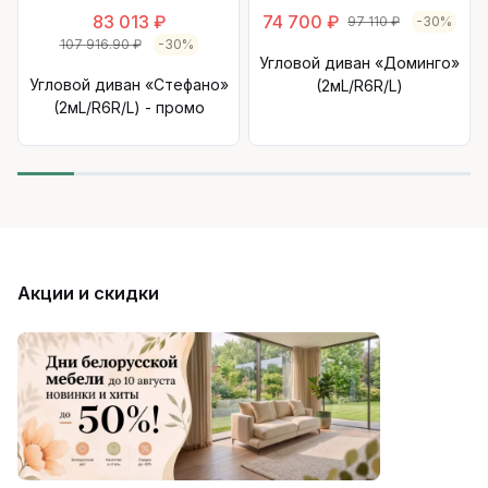
83 013 ₽
74 700 ₽
97 110 ₽
-30%
107 916.90 ₽
-30%
Угловой диван «Доминго»
Угловой диван «Стефано»
(2мL/R6R/L)
(2мL/R6R/L) - промо
Акции и скидки