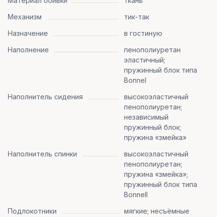
Материал обивки
ткань
Механизм
тик-так
Назначение
в гостиную
Наполнение
пенополиуретан
эластичный;
пружинный блок типа
Bonnel
Наполнитель сидения
высокоэластичный
пенополиуретан;
независимый
пружинный блок;
пружина «змейка»
Наполнитель спинки
высокоэластичный
пенополиуретан;
пружина «змейка»;
пружинный блок типа
Bonnell
Подлокотники
мягкие; несъёмные