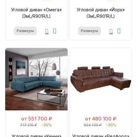
Угловой диван «Омега»
Угловой диван «Йорк»
(3мL/R901R/L)
(3мL/R901R/L)
Размеры
Размеры
от 551 700 ₽
от 480 100 ₽
717 210 ₽
-30%
624 130 ₽
-30%
Угловой диван «Кенни»
Угловой диван «Редфорд»