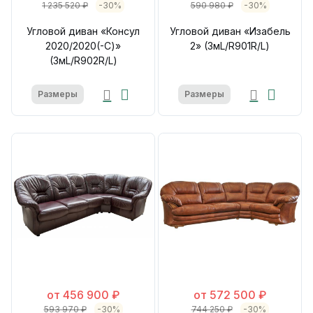
1 235 520 ₽
-30%
590 980 ₽
-30%
Угловой диван «Консул
Угловой диван «Изабель
2020/2020(-С)»
2» (3мL/R901R/L)
(3мL/R902R/L)
Размеры
Размеры
от 456 900 ₽
от 572 500 ₽
593 970 ₽
-30%
744 250 ₽
-30%