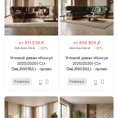
от 611 539 ₽
от 656 806 ₽
795 000.70 ₽
-30%
853 847.80 ₽
-30%
Угловой диван «Консул
Угловой диван «Консул
2020/2020(-С)»
2020/2020(-С)»
(3мL/R901R/L) - промо
(3мL/R902R/L) - промо
Размеры
Размеры