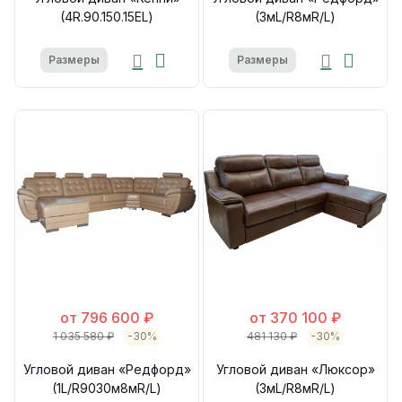
(4R.90.150.15EL)
(3мL/R8мR/L)
Размеры
Размеры
от 796 600 ₽
от 370 100 ₽
1 035 580 ₽
-30%
481 130 ₽
-30%
Угловой диван «Редфорд»
Угловой диван «Люксор»
(1L/R9030м8мR/L)
(3мL/R8мR/L)