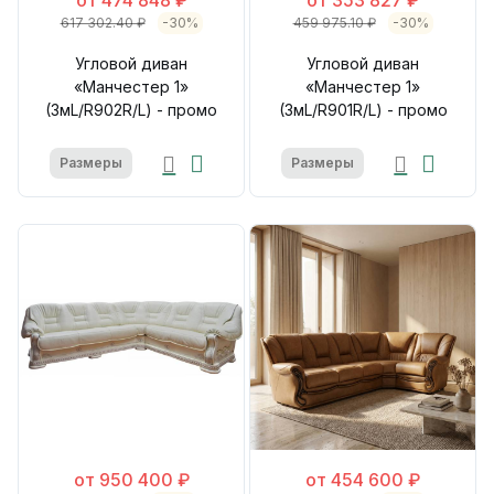
617 302.40 ₽
-30%
459 975.10 ₽
-30%
Угловой диван
Угловой диван
«Манчестер 1»
«Манчестер 1»
(3мL/R902R/L) - промо
(3мL/R901R/L) - промо
Размеры
Размеры
от 950 400 ₽
от 454 600 ₽