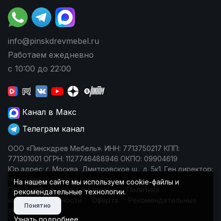
info@pinskdrevmebel.ru
Работаем ежедневно
с 10:00 до 22:00
Канал в Макс
Телеграм канал
ООО «Пинскдрев Мебель». ИНН: 7713750217 КПП:
771301001 ОГРН: 1127746488946 ОКПО: 09904619
Юр.адрес: г. Москва, Дмитровское ш., д. 5к1. Ген.директор:
Чеповецкий Леонид Юрьевич
На нашем сайте мы используем cookie-файлы и
Пользовательское соглашение
Политика
рекомендательные технологии.
конфиденциальности
Оферта
Рекомендательные
Понятно
технологии
Узнать подробнее