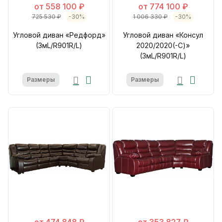
от 558 100 ₽
от 774 100 ₽
725 530 ₽
-30%
1 006 330 ₽
-30%
Угловой диван «Редфорд»
Угловой диван «Консул
(3мL/R901R/L)
2020/2020(-С)»
(3мL/R901R/L)
Размеры
Размеры
от 474 848 ₽
от 353 827 ₽