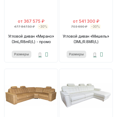
от 367 575 ₽
от 541 300 ₽
477 847.50 ₽
-30%
703 690 ₽
-30%
Угловой диван «Мирано»
Угловой диван «Мишель»
(3mL/R8mR/L) - промо
(3ML/R.8MR/L)
Размеры
Размеры