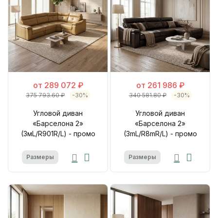
от 289 072 ₽
от 261 986 ₽
375 793.60 ₽
-30%
340 581.80 ₽
-30%
Угловой диван
Угловой диван
«Барселона 2»
«Барселона 2»
(3мL/R901R/L) - промо
(3mL/R8mR/L) - промо
Размеры
Размеры