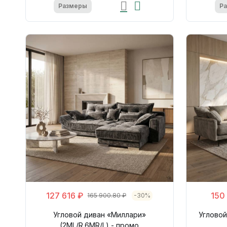
Размеры
Р
127 616 ₽
150
165 900.80 ₽
-30%
Угловой диван «Миллари»
Угловой
(2ML/R.6MR/L) - промо