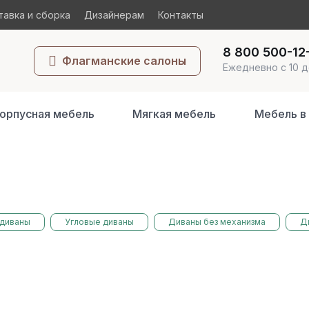
авка и сборка
Дизайнерам
Контакты
8 800 500-12
Флагманские салоны
Ежедневно с 10 д
орпусная мебель
Мягкая мебель
Мебель в
диваны
Угловые диваны
Диваны без механизма
Д