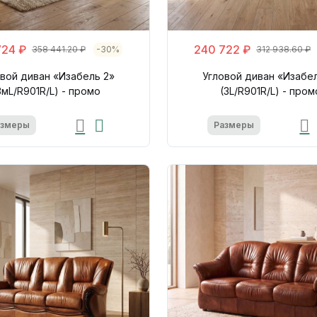
724 ₽
240 722 ₽
358 441.20 ₽
-30%
312 938.60 ₽
вой диван «Изабель 2»
Угловой диван «Изабе
3мL/R901R/L) - промо
(3L/R901R/L) - пром
азмеры
Размеры