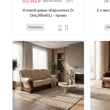
153 352 ₽
74
199 357.60 ₽
-30%
Угловой диван «Барселона 2»
2-х мес
(3mL/R8mR/L) - промо
Размеры
Р