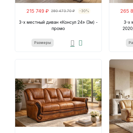
215 749 ₽
265 
280 473.70 ₽
-30%
3-х местный диван «Консул 24» (3м) -
3-х 
промо
2020
Размеры
Р