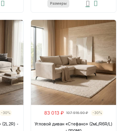
Размеры
83 013 ₽
-30%
107 916.90 ₽
-30%
(2L.2R) -
Угловой диван «Стефано» (2мL/R6R/L)
- промо