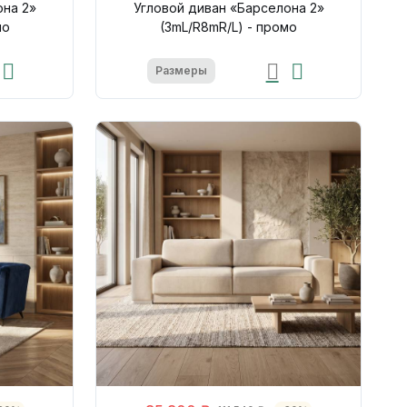
она 2»
Угловой диван «Барселона 2»
мо
(3mL/R8mR/L) - промо
Размеры