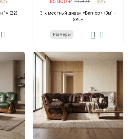
85 800 ₽
30%
111 540 ₽
-30%
 1» (22)
3-х местный диван «Вагнер» (3м) -
SALE
Размеры