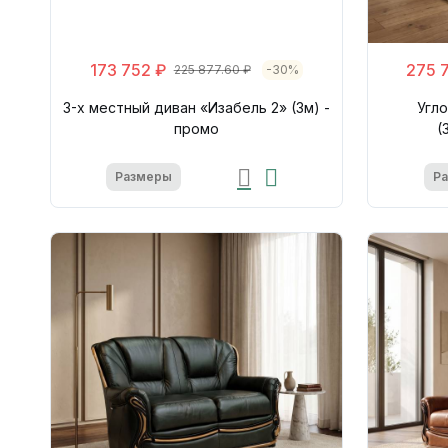
173 752 ₽
275 
225 877.60 ₽
-30%
3-х местный диван «Изабель 2» (3м) -
Угло
промо
(
Размеры
Р