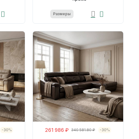
Размеры
261 986 ₽
-30%
340 581.80 ₽
-30%