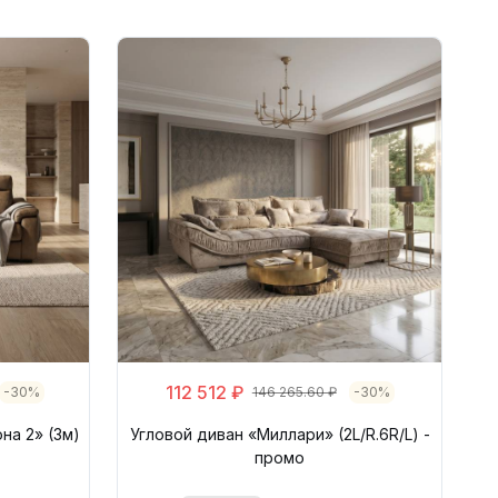
112 512 ₽
-30%
146 265.60 ₽
-30%
на 2» (3м)
Угловой диван «Миллари» (2L/R.6R/L) -
промо