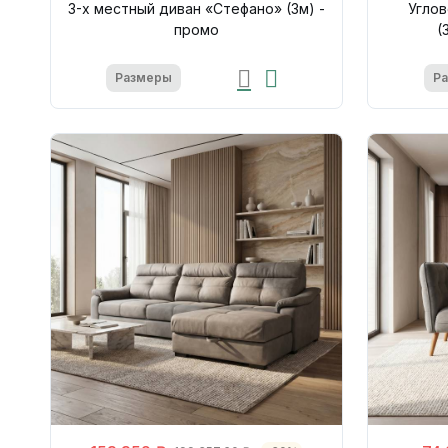
3-х местный диван «Стефано» (3м) -
Углов
промо
(
Размеры
Р