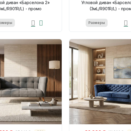
ой диван «Барселона 2»
Угловой диван «Барсел
3мL/R901R/L) - промо
(3мL/R901R/L) - про
азмеры
Размеры