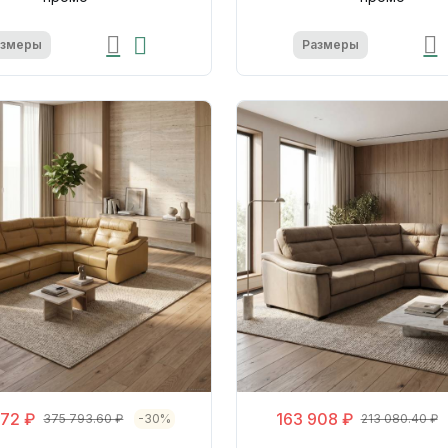
азмеры
Размеры
72 ₽
163 908 ₽
375 793.60 ₽
-30%
213 080.40 ₽