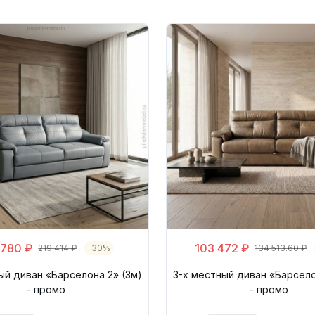
 780 ₽
103 472 ₽
219 414 ₽
-30%
134 513.60 ₽
ый диван «Барселона 2» (3м)
3-х местный диван «Барсело
- промо
- промо