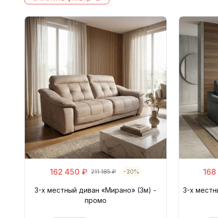
162 450 ₽
168
211 185 ₽
-30%
3-х местный диван «Мирано» (3м) -
3-х местн
промо