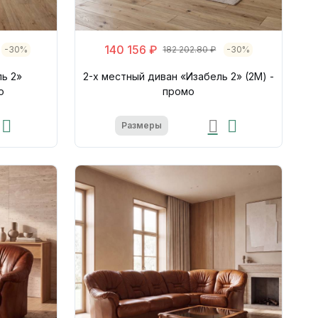
140 156 ₽
-30%
182 202.80 ₽
-30%
ль 2»
2-х местный диван «Изабель 2» (2М) -
о
промо
Размеры