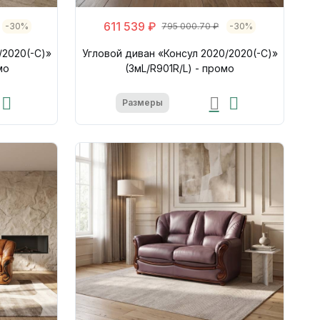
611 539 ₽
-30%
795 000.70 ₽
-30%
/2020(-С)»
Угловой диван «Консул 2020/2020(-С)»
мо
(3мL/R901R/L) - промо
Размеры