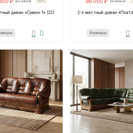
 800 ₽
86 000 ₽
97 240 ₽
-30%
111 800 ₽
-
тный диван «Симон 1» (22)
2-х местный диван «Платон
азмеры
Размеры