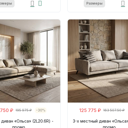
азмеры
Размеры
 750 ₽
125 775 ₽
195 975 ₽
-30%
163 507.50 ₽
 диван «Ольса» (2L20.6R) -
3-х местный диван «Ольса» 
промо
промо