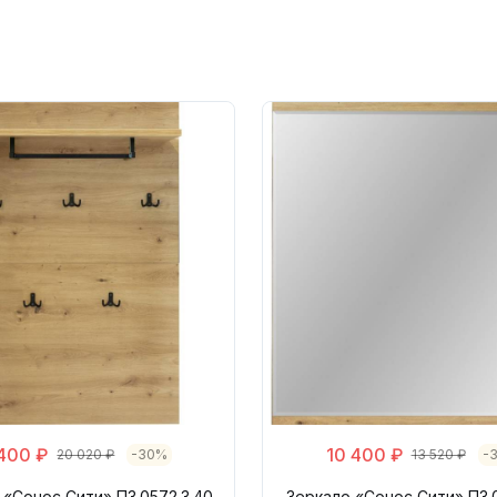
 400 ₽
10 400 ₽
20 020 ₽
-30%
13 520 ₽
-
 «Сонос Сити» П3.0572.3.40
Зеркало «Сонос Сити» П3.0