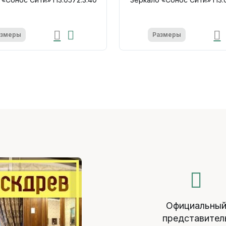
азмеры
Размеры
Официальны
представител