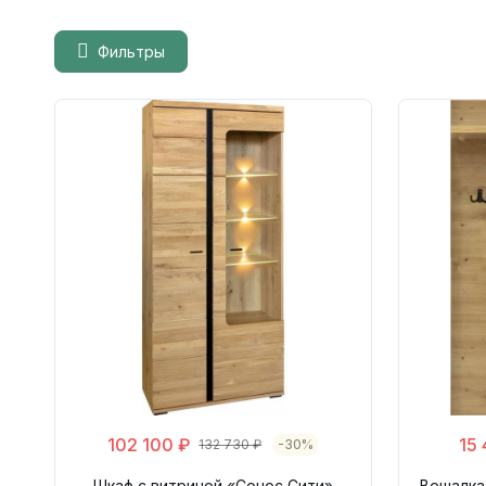
Фильтры
102 100 ₽
15
132 730 ₽
-30%
Шкаф с витриной «Сонос Сити»
Вешалка