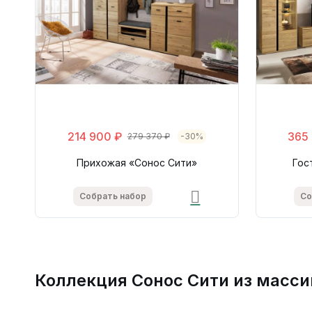
214 900 ₽
365
279 370 ₽
-30%
Прихожая «Сонос Сити»
Гос
Собрать набор
Со
Коллекция Сонос Сити из массив