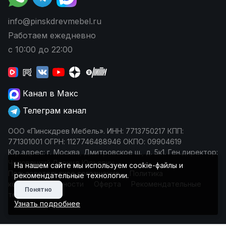
info@pinskdrevmebel.ru
Работаем ежедневно
с 10:00 до 22:00
Канал в Макс
Телеграм канал
ООО «Пинскдрев Мебель». ИНН: 7713750217 КПП:
771301001 ОГРН: 1127746488946 ОКПО: 09904619
Юр.адрес: г. Москва, Дмитровское ш., д. 5к1. Ген.директор:
Чеповецкий Леонид Юрьевич
На нашем сайте мы используем cookie-файлы и
Пользовательское соглашение
Политика
рекомендательные технологии.
конфиденциальности
Оферта
Рекомендательные
Понятно
технологии
Узнать подробнее