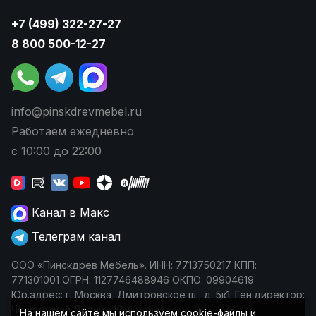
+7 (499) 322-27-27
8 800 500-12-27
info@pinskdrevmebel.ru
Работаем ежедневно
с 10:00 до 22:00
Канал в Макс
Телеграм канал
ООО «Пинскдрев Мебель». ИНН: 7713750217 КПП:
771301001 ОГРН: 1127746488946 ОКПО: 09904619
Юр.адрес: г. Москва, Дмитровское ш., д. 5к1. Ген.директор:
Чеповецкий Леонид Юрьевич
На нашем сайте мы используем cookie-файлы и