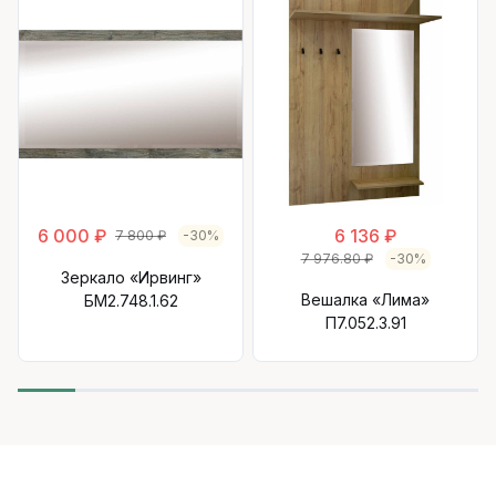
6 000 ₽
6 136 ₽
7 800 ₽
-30%
7 976.80 ₽
-30%
Зеркало «Ирвинг»
Вешалка «Лима»
БМ2.748.1.62
П7.052.3.91