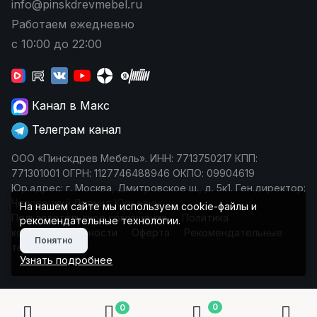
info@pinskdrevmebel.ru
Работаем ежедневно
с 10:00 до 22:00
Канал в Макс
Телеграм канал
ООО «Пинскдрев Мебель». ИНН: 7713750217 КПП:
771301001 ОГРН: 1127746488946 ОКПО: 09904619
Юр.адрес: г. Москва, Дмитровское ш., д. 5к1. Ген.директор:
Чеповецкий Леонид Юрьевич
На нашем сайте мы используем cookie-файлы и
Пользовательское соглашение
Политика
рекомендательные технологии.
конфиденциальности
Оферта
Рекомендательные
Понятно
технологии
Узнать подробнее
0
0