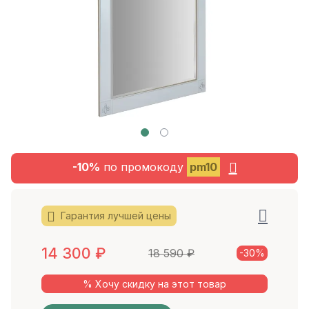
-10%
по промокоду
pm10
Гарантия лучшей цены
14 300
₽
18 590
₽
-30%
% Хочу скидку на этот товар