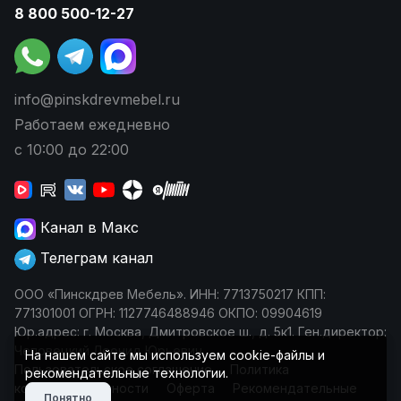
8 800 500-12-27
info@pinskdrevmebel.ru
Работаем ежедневно
с 10:00 до 22:00
Канал в Макс
Телеграм канал
ООО «Пинскдрев Мебель». ИНН: 7713750217 КПП:
771301001 ОГРН: 1127746488946 ОКПО: 09904619
Юр.адрес: г. Москва, Дмитровское ш., д. 5к1. Ген.директор:
Чеповецкий Леонид Юрьевич
На нашем сайте мы используем cookie-файлы и
Пользовательское соглашение
Политика
рекомендательные технологии.
конфиденциальности
Оферта
Рекомендательные
Понятно