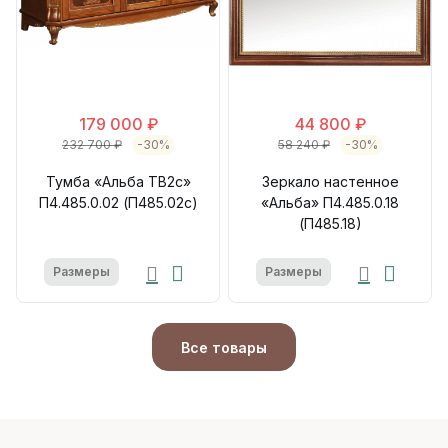
179 000 ₽
44 800 ₽
232 700 ₽
-30%
58 240 ₽
-30%
Тумба «Альба ТВ2с»
Зеркало настенное
П4.485.0.02 (П485.02с)
«Альба» П4.485.0.18
(П485.18)
Размеры
Размеры
Все товары