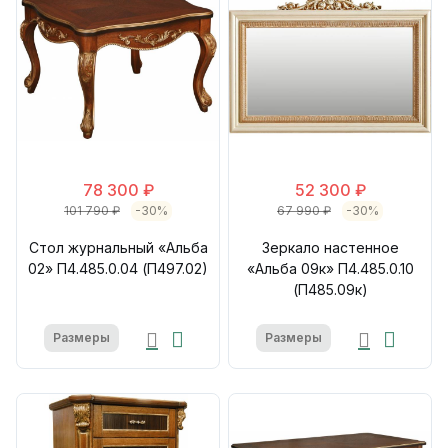
78 300 ₽
52 300 ₽
101 790 ₽
-30%
67 990 ₽
-30%
Стол журнальный «Альба
Зеркало настенное
02» П4.485.0.04 (П497.02)
«Альба 09к» П4.485.0.10
(П485.09к)
Размеры
Размеры