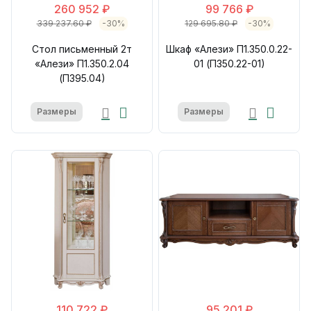
260 952 ₽
99 766 ₽
339 237.60 ₽
-30%
129 695.80 ₽
-30%
Стол письменный 2т
Шкаф «Алези» П1.350.0.22-
«Алези» П1.350.2.04
01 (П350.22-01)
(П395.04)
Размеры
Размеры
110 722 ₽
95 201 ₽