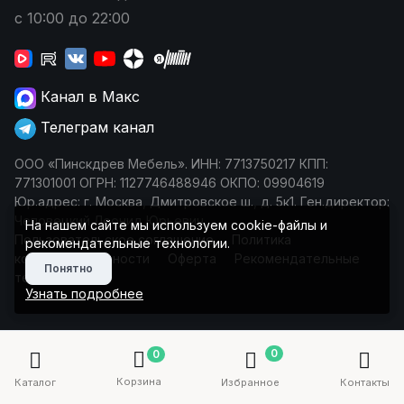
с 10:00 до 22:00
Канал в Макс
Телеграм канал
ООО «Пинскдрев Мебель». ИНН: 7713750217 КПП:
771301001 ОГРН: 1127746488946 ОКПО: 09904619
Юр.адрес: г. Москва, Дмитровское ш., д. 5к1. Ген.директор:
Чеповецкий Леонид Юрьевич
На нашем сайте мы используем cookie-файлы и
Пользовательское соглашение
Политика
рекомендательные технологии.
конфиденциальности
Оферта
Рекомендательные
Понятно
технологии
Узнать подробнее
0
0
Корзина
Каталог
Избранное
Контакты