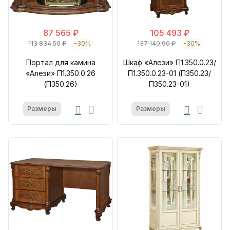
87 565 ₽
105 493 ₽
113 834.50 ₽
-30%
137 140.90 ₽
-30%
Портал для камина
Шкаф «Алези» П1.350.0.23/
«Алези» П1.350.0.26
П1.350.0.23-01 (П350.23/
(П350.26)
П350.23-01)
Размеры
Размеры