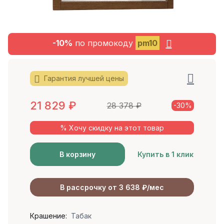
-10%
по промокоду
pm10
Гарантия лучшей цены
21 829
₽
28 378
₽
-30%
% Хочу скидку на этот товар
В корзину
Купить в 1 клик
В рассрочку от 3 638 ₽/мес
Крашение:
Табак