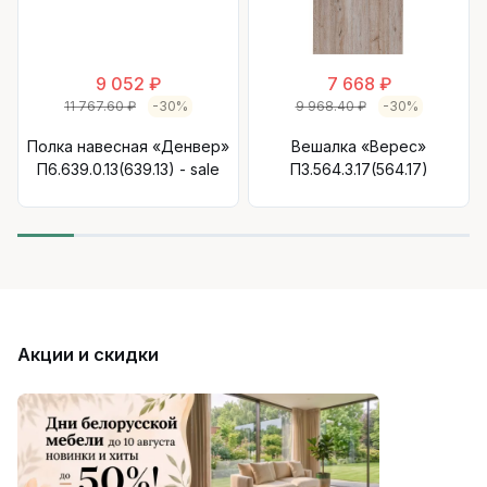
9 052 ₽
7 668 ₽
11 767.60 ₽
-30%
9 968.40 ₽
-30%
Полка навесная «Денвер»
Вешалка «Верес»
П6.639.0.13(639.13) - sale
П3.564.3.17(564.17)
Акции и скидки