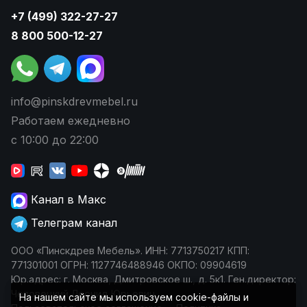
+7 (499) 322-27-27
8 800 500-12-27
info@pinskdrevmebel.ru
Работаем ежедневно
с 10:00 до 22:00
Канал в Макс
Телеграм канал
ООО «Пинскдрев Мебель». ИНН: 7713750217 КПП:
771301001 ОГРН: 1127746488946 ОКПО: 09904619
Юр.адрес: г. Москва, Дмитровское ш., д. 5к1. Ген.директор:
Чеповецкий Леонид Юрьевич
На нашем сайте мы используем cookie-файлы и