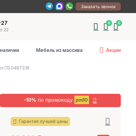
Заказать звонок
-27
0
0
о 22
 наличии
Мебель из массива
Акции
 П3.0487.3.19
-10%
по промокоду
pm10
Гарантия лучшей цены