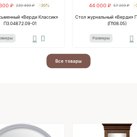
 300 ₽
44 000 ₽
230 490 ₽
-30%
57 200 ₽
-
сьменный «Верди Классик»
Стол журнальный «Верди» П
П3.0487.2.09-01
(П108.05)
азмеры
Размеры
Все товары