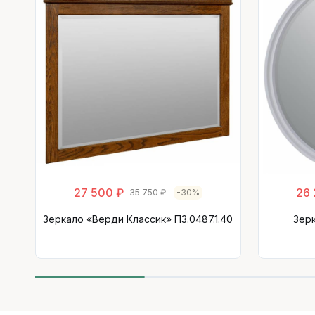
27 500 ₽
26 
35 750 ₽
-30%
Зеркало «Верди Классик» П3.0487.1.40
Зерк