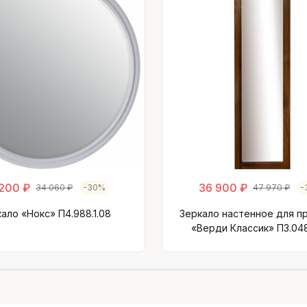
200 ₽
36 900 ₽
34 060 ₽
-30%
47 970 ₽
-
ало «Нокс» П4.988.1.08
Зеркало настенное для п
«Верди Классик» П3.048