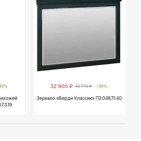
32 900 ₽
30%
42 770 ₽
-30%
рихожей
Зеркало «Верди Классик» П3.0487.1.40
7.3.19