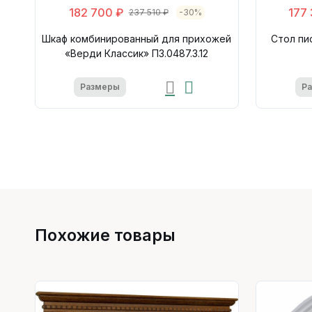
182 700 ₽
177
237 510 ₽
-30%
Шкаф комбинированный для прихожей
Стол пи
«Верди Классик» П3.0487.3.12
Размеры
Р
Похожие товары