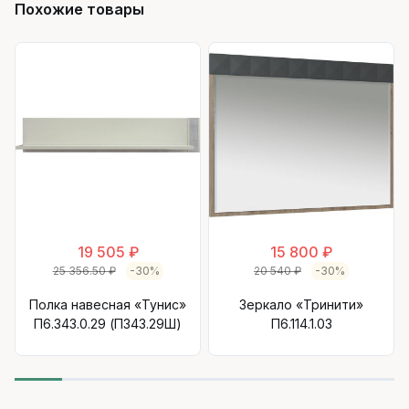
Похожие товары
19 505 ₽
15 800 ₽
25 356.50 ₽
-30%
20 540 ₽
-30%
Полка навесная «Тунис»
Зеркало «Тринити»
П6.343.0.29 (П343.29Ш)
П6.114.1.03