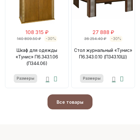
108 315 ₽
27 888 ₽
140 809.50 ₽
-30%
36 254.40 ₽
-30%
Шкаф для одежды
Стол журнальный «Тунис»
«Тунис» П6.343.1.06
П6.343.0.10 (П343.10Ш)
(П344.06)
Размеры
Размеры
Все товары