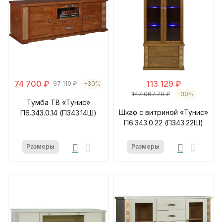
74 700 ₽
113 129 ₽
97 110 ₽
-30%
147 067.70 ₽
-30%
Тумба ТВ «Тунис»
Шкаф с витриной «Тунис»
П6.343.0.14 (П343.14Ш)
П6.343.0.22 (П343.22Ш)
Размеры
Размеры