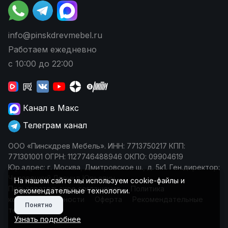
info@pinskdrevmebel.ru
Работаем ежедневно
с 10:00 до 22:00
Канал в Макс
Телеграм канал
ООО «Пинскдрев Мебель». ИНН: 7713750217 КПП:
771301001 ОГРН: 1127746488946 ОКПО: 09904619
Юр.адрес: г. Москва, Дмитровское ш., д. 5к1. Ген.директор:
Чеповецкий Леонид Юрьевич
На нашем сайте мы используем cookie-файлы и
Пользовательское соглашение
Политика
рекомендательные технологии.
конфиденциальности
Оферта
Рекомендательные
Понятно
технологии
Узнать подробнее