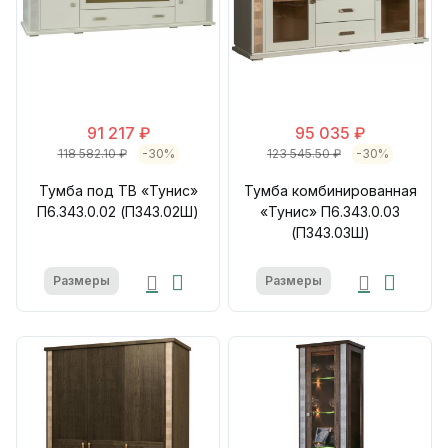
91 217 ₽
95 035 ₽
118 582.10 ₽
-30%
123 545.50 ₽
-30%
Тумба под ТВ «Тунис»
Тумба комбинированная
П6.343.0.02 (П343.02Ш)
«Тунис» П6.343.0.03
(П343.03Ш)
Размеры
Размеры