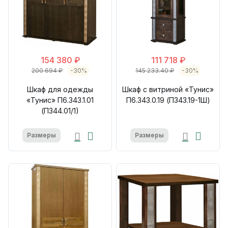
154 380 ₽
111 718 ₽
200 694 ₽
-30%
145 233.40 ₽
-30%
Шкаф для одежды
Шкаф с витриной «Тунис»
«Тунис» П6.343.1.01
П6.343.0.19 (П343.19-1Ш)
(П344.01/1)
Размеры
Размеры