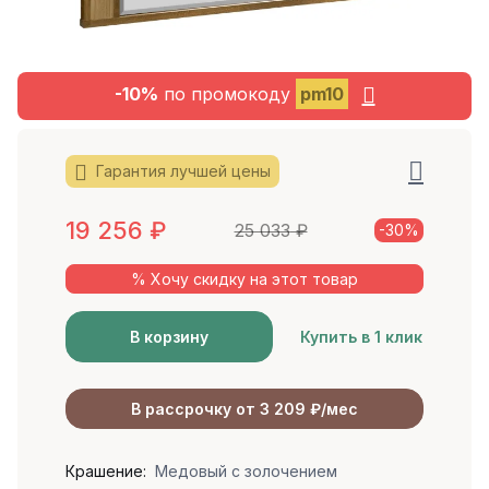
-10%
по промокоду
pm10
Гарантия лучшей цены
19 256
₽
25 033
₽
-30%
% Хочу скидку на этот товар
В корзину
Купить в 1 клик
В рассрочку от 3 209 ₽/мес
Крашение:
Медовый с золочением