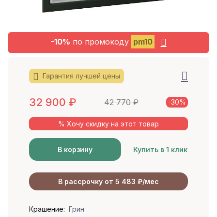
-10%
по промокоду
pm10
Гарантия лучшей цены
32 900
₽
42 770
₽
-30%
% Хочу скидку на этот товар
В корзину
Купить в 1 клик
В рассрочку от 5 483 ₽/мес
Крашение:
Грин