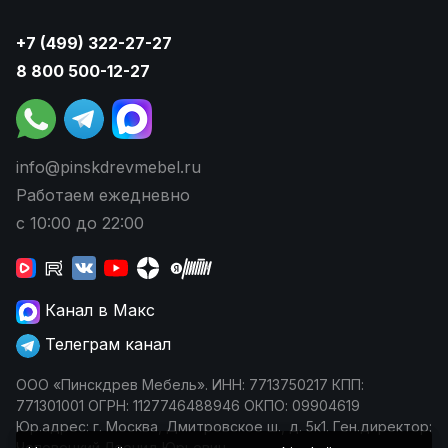
+7 (499) 322-27-27
8 800 500-12-27
info@pinskdrevmebel.ru
Работаем ежедневно
с 10:00 до 22:00
Канал в Макс
Телеграм канал
ООО «Пинскдрев Мебель». ИНН: 7713750217 КПП:
771301001 ОГРН: 1127746488946 ОКПО: 09904619
Юр.адрес: г. Москва, Дмитровское ш., д. 5к1. Ген.директор:
Чеповецкий Леонид Юрьевич