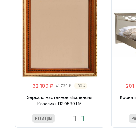
32 100 ₽
201
41 730 ₽
-30%
Зеркало настенное «Валенсия
Кроват
Классик» П3.0589.1.15
Размеры
Р