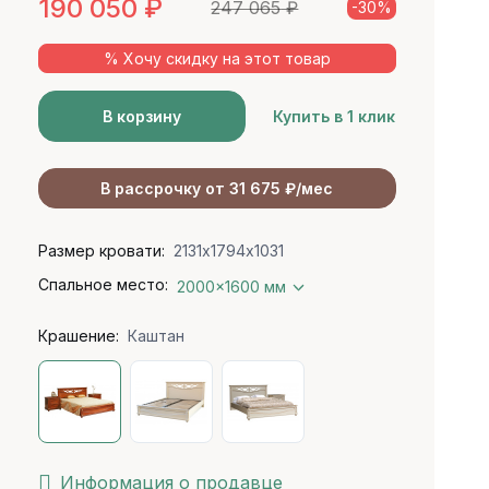
190 050
₽
247 065
₽
-30%
% Хочу скидку на этот товар
В корзину
Купить в 1 клик
В рассрочку от 31 675 ₽/мес
Размер кровати:
2131х1794х1031
Спальное место:
2000x1600 мм
Крашение:
Каштан
Информация о продавце