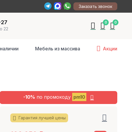
Заказать звонок
-27
0
0
о 22
 наличии
Мебель из массива
Акции
-10%
по промокоду
pm10
Гарантия лучшей цены