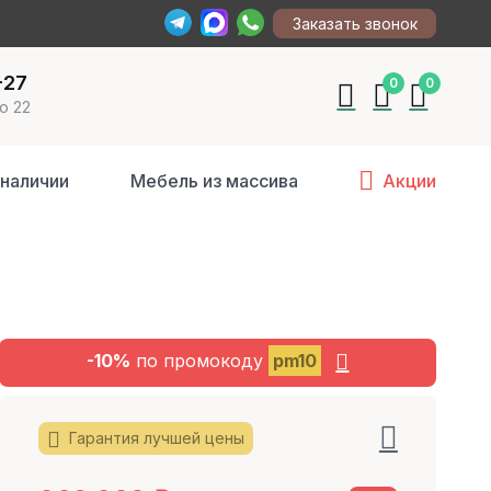
Заказать звонок
-27
0
0
о 22
 наличии
Мебель из массива
Акции
-10%
по промокоду
pm10
Гарантия лучшей цены