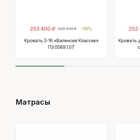
253 400 ₽
252
329 420 ₽
-30%
Кровать 2-16 «Валенсия Классик»
Кровать 
П3.0589.1.07
с
Матрасы