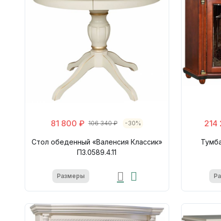
81 800 ₽
214
106 340 ₽
-30%
Стол обеденный «Валенсия Классик»
Тумба
П3.0589.4.11
Размеры
Р