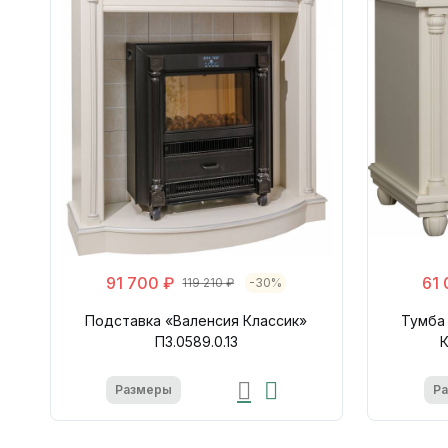
91 700 ₽
61 
119 210 ₽
-30%
Подставка «Валенсия Классик»
Тумба
П3.0589.0.13
К
Размеры
Р