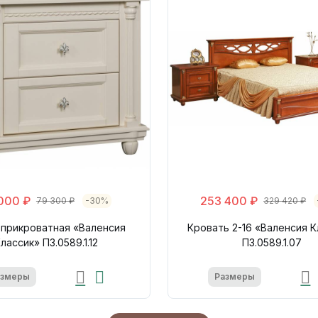
000 ₽
253 400 ₽
79 300 ₽
-30%
329 420 ₽
 прикроватная «Валенсия
Кровать 2-16 «Валенсия К
лассик» П3.0589.1.12
П3.0589.1.07
азмеры
Размеры