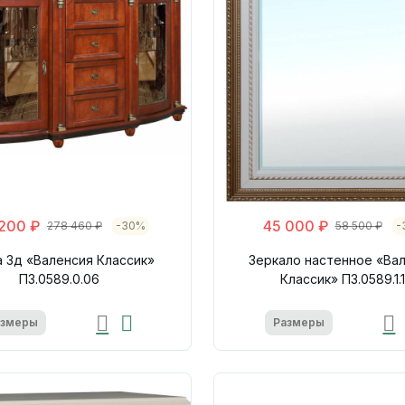
 200 ₽
45 000 ₽
278 460 ₽
-30%
58 500 ₽
-
 3д «Валенсия Классик»
Зеркало настенное «Ва
П3.0589.0.06
Классик» П3.0589.1.
азмеры
Размеры