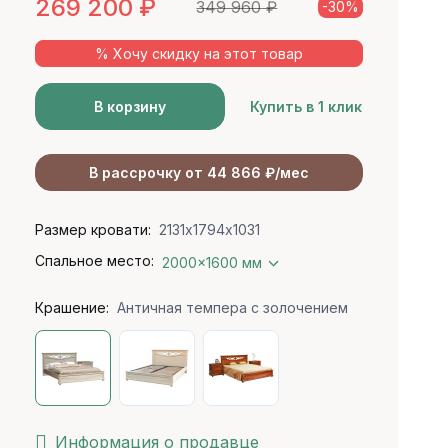
269 200
₽
349 960
₽
-30%
% Хочу скидку на этот товар
В корзину
Купить в 1 клик
В рассрочку от 44 866 ₽/мес
Размер кровати:
2131х1794х1031
Спальное место:
2000x1600 мм
Крашение:
Античная темпера с золочением
Информация о продавце