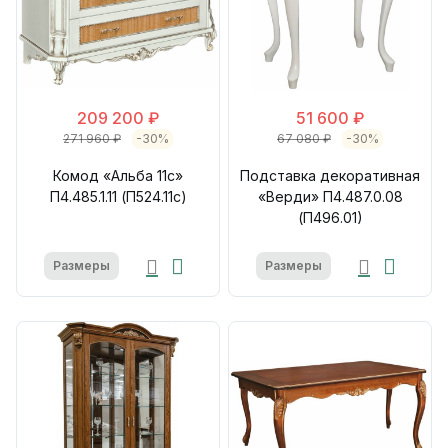
209 200 ₽
51 600 ₽
271 960 ₽
-30%
67 080 ₽
-30%
Комод «Альба 11с»
Подставка декоративная
П4.485.1.11 (П524.11с)
«Верди» П4.487.0.08
(П496.01)
Размеры
Размеры