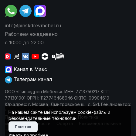
info@pinskdrevmebel.ru
Работаем ежедневно
с 10:00 до 22:00
Канал в Макс
Телеграм канал
ООО «Пинскдрев Мебель». ИНН: 7713750217 КПП:
771301001 ОГРН: 1127746488946 ОКПО: 09904619
Юр.адрес: г. Москва, Дмитровское ш., д. 5к1. Ген.директор:
Чеповецкий Леонид Юрьевич
На нашем сайте мы используем cookie-файлы и
Пользовательское соглашение
Политика
рекомендательные технологии.
конфиденциальности
Оферта
Рекомендательные
Понятно
технологии
Узнать подробнее