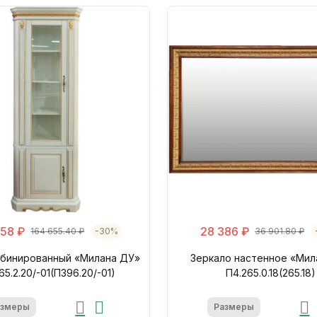
658 ₽
28 386 ₽
164 655.40 ₽
-30%
36 901.80 ₽
бинированный «Милана ДУ»
Зеркало настенное «Мил
65.2.20/-01(П396.20/-01)
П4.265.0.18(265.18)
азмеры
Размеры