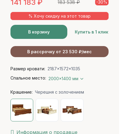
141 183
₽
183 538
₽
-30%
% Хочу скидку на этот товар
В корзину
Купить в 1 клик
В рассрочку от 23 530 ₽/мес
Размер кровати:
2187x1572x1035
Спальное место:
2000x1400 мм
Крашение:
Черешня с золочением
Информация о продавце