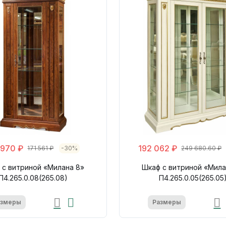
 970 ₽
192 062 ₽
171 561 ₽
-30%
249 680.60 ₽
 с витриной «Милана 8»
Шкаф с витриной «Мила
П4.265.0.08(265.08)
П4.265.0.05(265.05
азмеры
Размеры