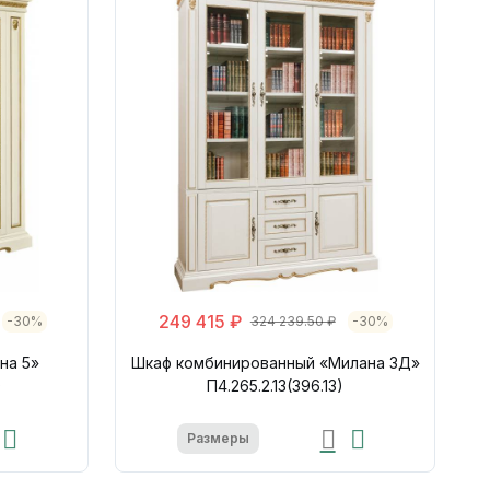
249 415 ₽
-30%
324 239.50 ₽
-30%
на 5»
Шкаф комбинированный «Милана 3Д»
)
П4.265.2.13(396.13)
Размеры