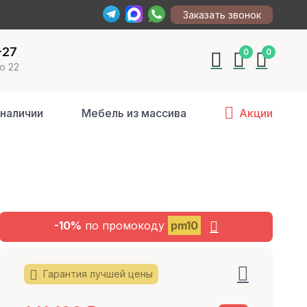
Заказать звонок
-27
0
0
о 22
 наличии
Мебель из массива
Акции
-10%
по промокоду
pm10
Гарантия лучшей цены