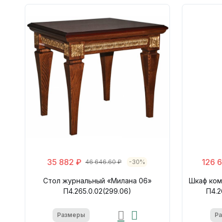
35 882 ₽
126 
46 646.60 ₽
-30%
Стол журнальный «Милана 06»
Шкаф ком
П4.265.0.02(299.06)
П4.2
Размеры
Р