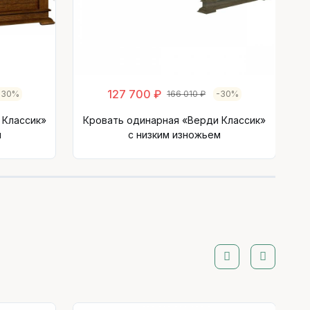
127 700 ₽
-30%
166 010 ₽
-30%
 Классик»
Кровать одинарная «Верди Классик»
м
с низким изножьем