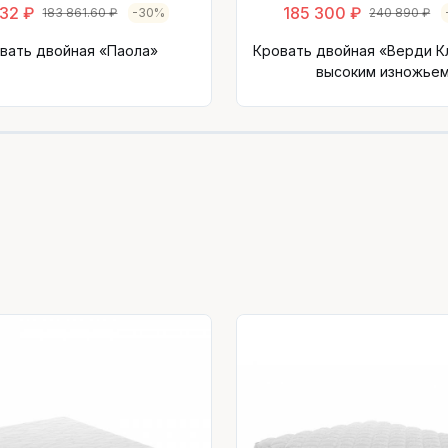
432 ₽
185 300 ₽
183 861.60 ₽
-30%
240 890 ₽
вать двойная «Паола»
Кровать двойная «Верди К
высоким изножье