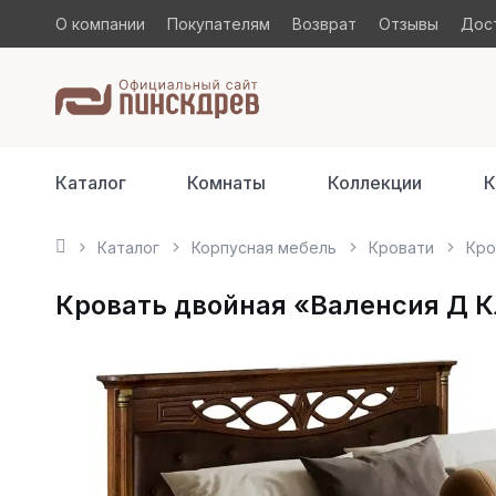
О компании
Покупателям
Возврат
Отзывы
Дост
Каталог
Комнаты
Коллекции
К
Каталог
Корпусная мебель
Кровати
Кро
Кровать двойная «Валенсия Д К