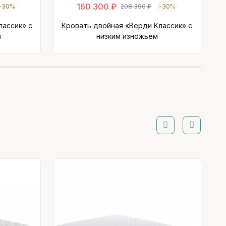
160 300 ₽
-30%
208 390 ₽
-30%
лассик» с
Кровать двойная «Верди Классик» с
м
низким изножьем