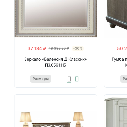
37 184 ₽
50 2
48 339.20 ₽
-30%
Зеркало «Валенсия Д Классик»
Тумба 
П3.0591.1.15
Размеры
Р