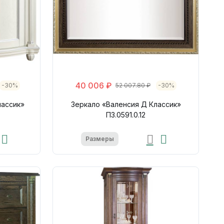
40 006 ₽
-30%
52 007.80 ₽
-30%
лассик»
Зеркало «Валенсия Д Классик»
П3.0591.0.12
Размеры