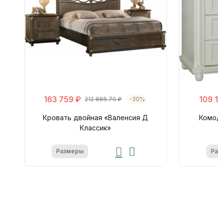
163 759 ₽
109 
212 886.70 ₽
-30%
Кровать двойная «Валенсия Д
Комо
Классик»
Размеры
Р