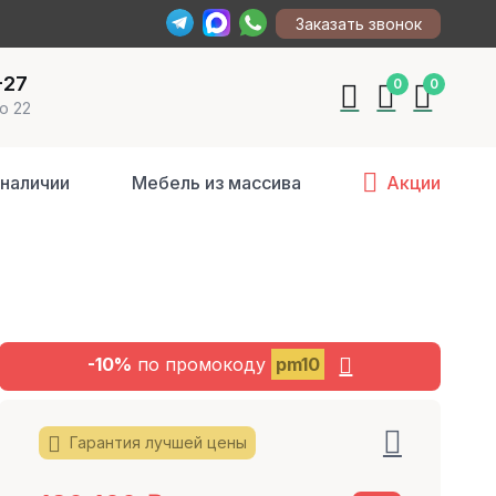
Заказать звонок
-27
0
0
о 22
 наличии
Мебель из массива
Акции
-10%
по промокоду
pm10
Гарантия лучшей цены