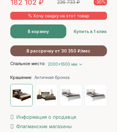
182 102
₽
236 733
₽
-30%
% Хочу скидку на этот товар
В корзину
Купить в 1 клик
В рассрочку от 30 350 ₽/мес
Спальное место:
2000x1600 мм
Крашение:
Античная бронза
Информация о продавце
Флагманские магазины