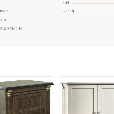
Тип
 дуба
Фасад
ное
я Д Классик