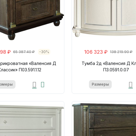
98 ₽
106 323 ₽
65 387.40 ₽
-30%
138 219.90 ₽
прикроватная «Валенсия Д
Тумба 2д «Валенсия Д К
Классик» П03.591.1.12
П3.0591.0.07
азмеры
Размеры