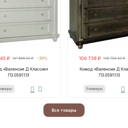
145 ₽
106 738 ₽
141 888.50 ₽
-30%
138 759.40 ₽
д «Валенсия Д Классик»
Комод «Валенсия Д Кла
П3.0591.1.13
П3.0591.1.13
азмеры
Размеры
Все товары