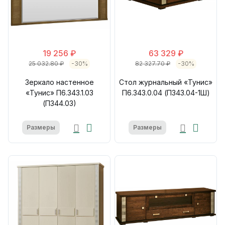
19 256 ₽
63 329 ₽
25 032.80 ₽
-30%
82 327.70 ₽
-30%
Зеркало настенное
Стол журнальный «Тунис»
«Тунис» П6.343.1.03
П6.343.0.04 (П343.04-1Ш)
(П344.03)
Размеры
Размеры