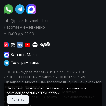
info@pinskdrevmebel.ru
Работаем ежедневно
с 10:00 до 22:00
Канал в Макс
Телеграм канал
ООО «Пинскдрев Мебель». ИНН: 7713750217 КПП:
771301001 ОГРН: 1127746488946 ОКПО: 09904619
Юр.адрес: г. Москва, Дмитровское ш., д. 5к1. Ген.директор:
Чеповецкий Леонид Юрьевич
На нашем сайте мы используем cookie-файлы и
Пользовательское соглашение
Политика
рекомендательные технологии.
конфиденциальности
Оферта
Рекомендательные
Понятно
технологии