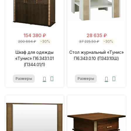
154 380 ₽
28 635 ₽
200 694 ₽
-30%
37 225.50 ₽
-30%
Шкаф для одежды
Стол журнальный «Тунис»
«Тунис» П6.343.1.01
П6.343.0.10 (П343.10Ш)
(П344.01/1)
Размеры
Размеры