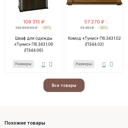
108 315 ₽
57 270 ₽
140 809.50 ₽
-30%
74 451 ₽
-30%
Шкаф для одежды
Комод «Тунис» П6.343.1.02
«Тунис» П6.343.1.06
(П344.02)
(П344.06)
Размеры
Размеры
Все товары
Похожие товары