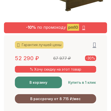
-10%
по промокоду
pm10
Гарантия лучшей цены
52 290
₽
67 977
₽
-30%
% Хочу скидку на этот товар
В корзину
Купить в 1 клик
В рассрочку от 8 715 ₽/мес