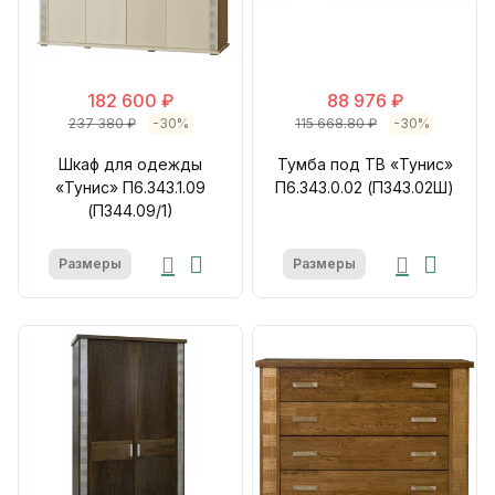
182 600 ₽
88 976 ₽
237 380 ₽
-30%
115 668.80 ₽
-30%
Шкаф для одежды
Тумба под ТВ «Тунис»
«Тунис» П6.343.1.09
П6.343.0.02 (П343.02Ш)
(П344.09/1)
Размеры
Размеры