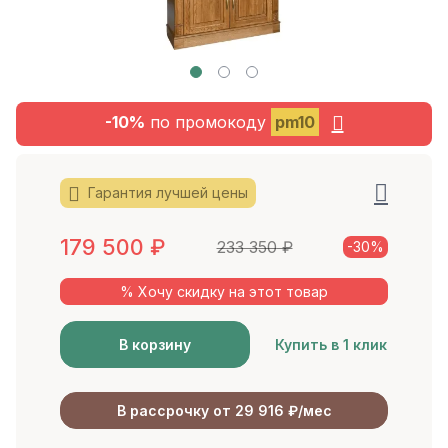
-10%
по промокоду
pm10
Гарантия лучшей цены
179 500
₽
233 350
₽
-30%
% Хочу скидку на этот товар
В корзину
Купить в 1 клик
В рассрочку от 29 916 ₽/мес