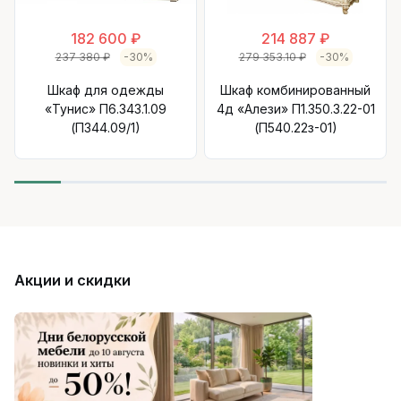
182 600 ₽
214 887 ₽
237 380 ₽
-30%
279 353.10 ₽
-30%
Шкаф для одежды
Шкаф комбинированный
«Тунис» П6.343.1.09
4д «Алези» П1.350.3.22-01
(П344.09/1)
(П540.22з-01)
Акции и скидки