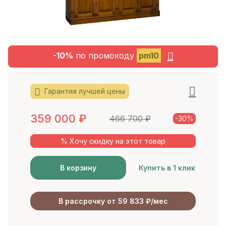
-10%
по промокоду
pm10
Гарантия лучшей цены
359 000
₽
466 700
₽
-30%
% Хочу скидку на этот товар
В корзину
Купить в 1 клик
В рассрочку от 59 833 ₽/мес