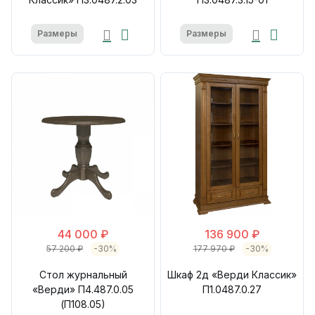
Размеры
Размеры
44 000 ₽
136 900 ₽
57 200 ₽
-30%
177 970 ₽
-30%
Стол журнальный
Шкаф 2д «Верди Классик»
«Верди» П4.487.0.05
П1.0487.0.27
(П108.05)