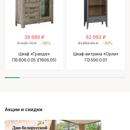
39 689 ₽
62 992 ₽
51 595.70 ₽
-30%
81 889.60 ₽
-30%
Шкаф «Гранде»
Шкаф-витрина «Орли»
П6.606.0.05 (П606.05)
П3.590.0.01
Акции и скидки