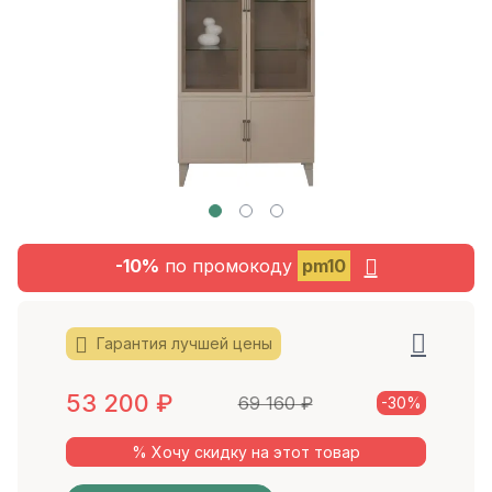
-10%
по промокоду
pm10
Гарантия лучшей цены
53 200
₽
69 160
₽
-30%
% Хочу скидку на этот товар