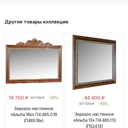
Другие товары коллекции
74 700 ₽
44 400 ₽
97 110 ₽
-30%
57 720 ₽
-30%
Зеркало настенное
Зеркало настенное
«Альба 18к» П4.485.0.19
«Альба 13» П4.485.1.13
(П485.18к)
(П524.13)