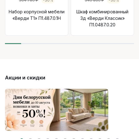
364 780 ₽
-30%
340 860 ₽
-30%
Набор корпусной мебели
Шкаф комбинированный
«Верди Т1» П1.487.0.1Н
3д «Верди Классик»
П1.0487.0.20
Акции и скидки