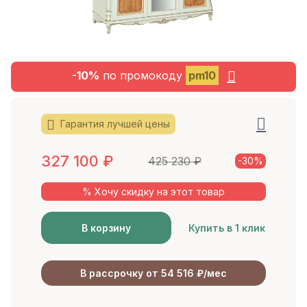
-10%
по промокоду
pm10
Гарантия лучшей цены
327 100
₽
425 230
₽
-30%
% Хочу скидку на этот товар
В корзину
Купить в 1 клик
В рассрочку от 54 516 ₽/мес