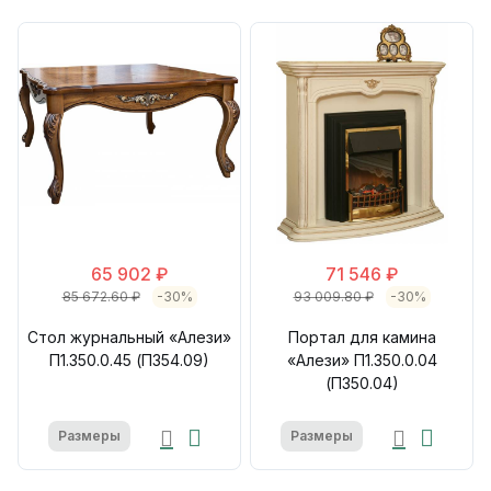
65 902 ₽
71 546 ₽
85 672.60 ₽
-30%
93 009.80 ₽
-30%
Стол журнальный «Алези»
Портал для камина
П1.350.0.45 (П354.09)
«Алези» П1.350.0.04
(П350.04)
Размеры
Размеры