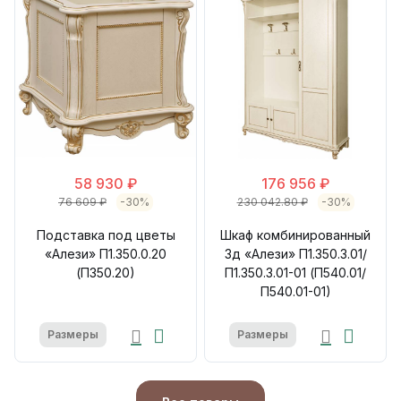
58 930 ₽
176 956 ₽
76 609 ₽
-30%
230 042.80 ₽
-30%
Подставка под цветы
Шкаф комбинированный
«Алези» П1.350.0.20
3д «Алези» П1.350.3.01/
(П350.20)
П1.350.3.01-01 (П540.01/
П540.01-01)
Размеры
Размеры