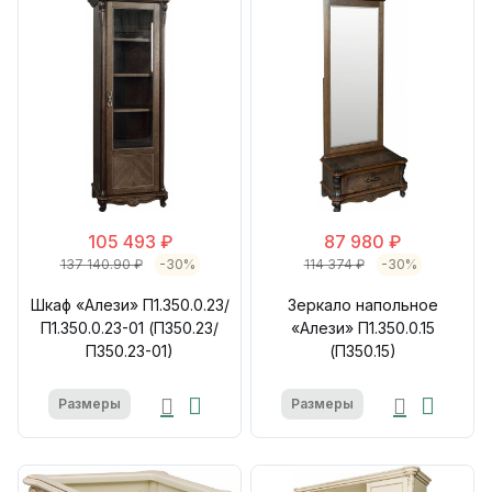
105 493 ₽
87 980 ₽
137 140.90 ₽
-30%
114 374 ₽
-30%
Шкаф «Алези» П1.350.0.23/
Зеркало напольное
П1.350.0.23-01 (П350.23/
«Алези» П1.350.0.15
П350.23-01)
(П350.15)
Размеры
Размеры