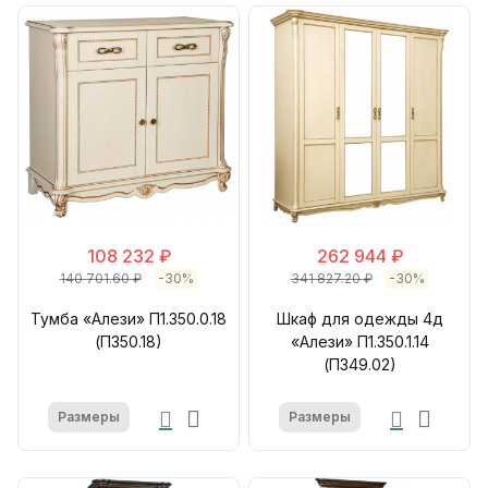
108 232 ₽
262 944 ₽
140 701.60 ₽
-30%
341 827.20 ₽
-30%
Тумба «Алези» П1.350.0.18
Шкаф для одежды 4д
(П350.18)
«Алези» П1.350.1.14
(П349.02)
Размеры
Размеры