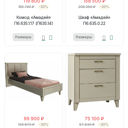
119 800 ₽
158 500 ₽
155 740 ₽
-30%
206 050 ₽
-30%
Комод «Амадей»
Шкаф «Амадей»
П6.635.1.17 (П635.14)
П6.635.0.22
Размеры
Размеры
99 900 ₽
75 100 ₽
129 870 ₽
-30%
97 630 ₽
-30%