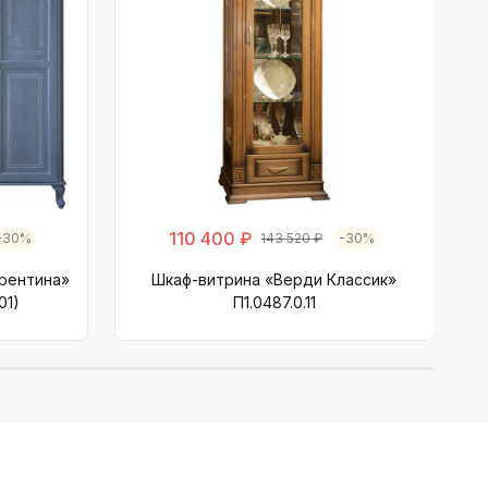
110 400 ₽
-30%
143 520 ₽
-30%
рентина»
Шкаф-витрина «Верди Классик»
01)
П1.0487.0.11