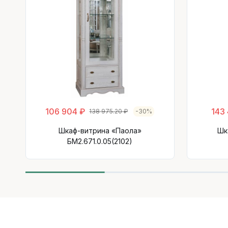
106 904 ₽
143
138 975.20 ₽
-30%
Шкаф-витрина «Паола»
Шк
БМ2.671.0.05(2102)