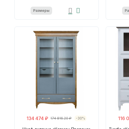
Размеры
Р
134 474 ₽
116 
174 816.20 ₽
-30%