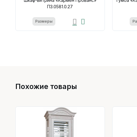
Шкаф-витрина «Кармен Прованс»
Тумба «Ка
П3.0581.0.27
Размеры
Р
Похожие товары