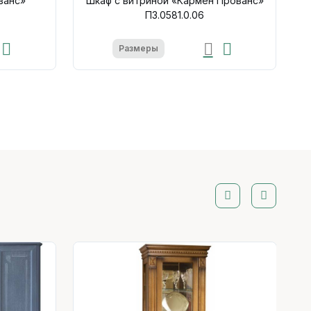
ванс»
Шкаф с витриной «Кармен Прованс»
П3.0581.0.06
Размеры