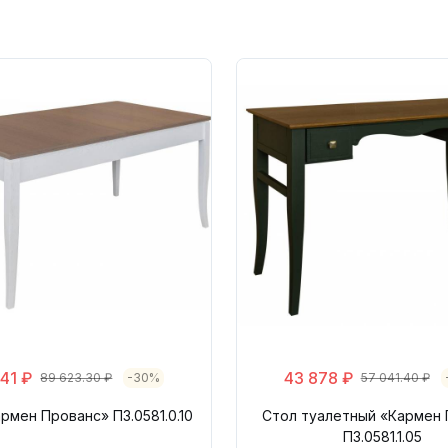
41 ₽
43 878 ₽
89 623.30 ₽
-30%
57 041.40 ₽
рмен Прованс» П3.0581.0.10
Стол туалетный «Кармен 
П3.0581.1.05