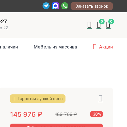
Заказать звонок
-27
0
0
о 22
 наличии
Мебель из массива
Акции
Гарантия лучшей цены
145 976
₽
189 769
₽
-30%