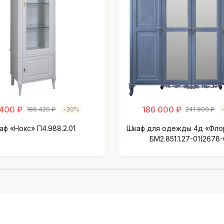
 400 ₽
186 000 ₽
186 420 ₽
-30%
241 800 ₽
аф «Нокс» П4.988.2.01
Шкаф для одежды 4д «Фло
БМ2.851.1.27-01(2678-