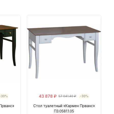
43 878 ₽
-30%
57 041.40 ₽
-30%
Прванс»
Стол туалетный «Кармен Прванс»
П3.0581.1.05