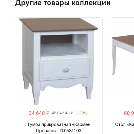
Другие товары коллекции
34 648 ₽
68 9
45 042.40 ₽
-30%
Тумба прикроватная «Кармен
Стол «Ка
Прованс» П3.0581.1.03