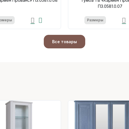
рмен Прованс» П3.0581.0.08
Тумба ТВ «Кармен Про
П3.0581.0.07
азмеры
Размеры
Все товары