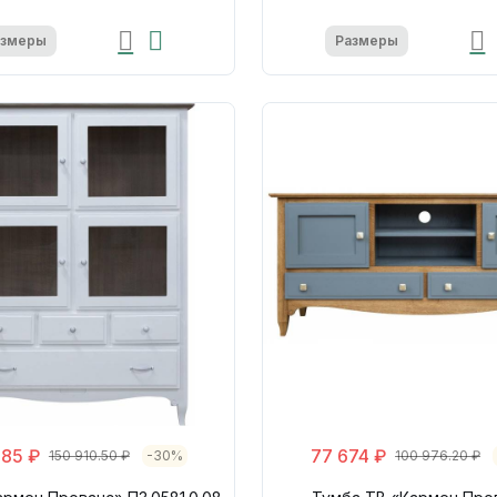
азмеры
Размеры
085 ₽
77 674 ₽
150 910.50 ₽
-30%
100 976.20 ₽