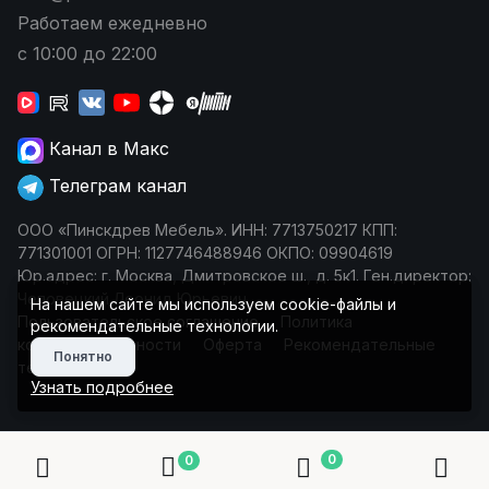
Работаем ежедневно
с 10:00 до 22:00
Канал в Макс
Телеграм канал
ООО «Пинскдрев Мебель». ИНН: 7713750217 КПП:
771301001 ОГРН: 1127746488946 ОКПО: 09904619
Юр.адрес: г. Москва, Дмитровское ш., д. 5к1. Ген.директор:
Чеповецкий Леонид Юрьевич
На нашем сайте мы используем cookie-файлы и
Пользовательское соглашение
Политика
рекомендательные технологии.
конфиденциальности
Оферта
Рекомендательные
Понятно
технологии
Узнать подробнее
0
0