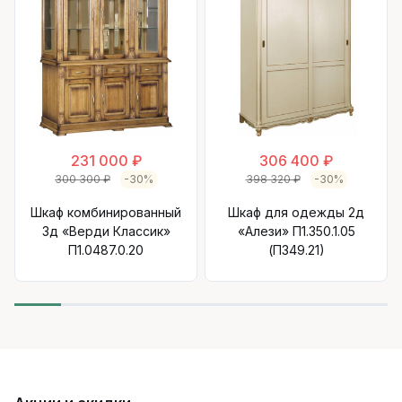
231 000 ₽
306 400 ₽
300 300 ₽
-30%
398 320 ₽
-30%
Шкаф комбинированный
Шкаф для одежды 2д
3д «Верди Классик»
«Алези» П1.350.1.05
П1.0487.0.20
(П349.21)