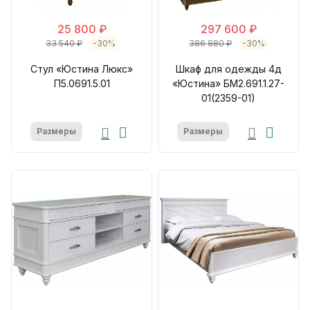
25 800 ₽
297 600 ₽
33 540 ₽
-30%
386 880 ₽
-30%
Стул «Юстина Люкс»
Шкаф для одежды 4д
П5.0691.5.01
«Юстина» БМ2.691.1.27-
01(2359-01)
Размеры
Размеры