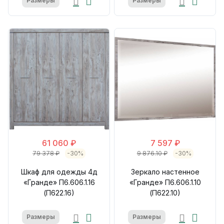
Размеры
Размеры
61 060 ₽
7 597 ₽
79 378 ₽
-30%
9 876.10 ₽
-30%
Шкаф для одежды 4д
Зеркало настенное
«Гранде» П6.606.1.16
«Гранде» П6.606.1.10
(П622.16)
(П622.10)
Размеры
Размеры