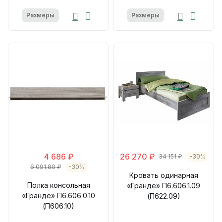
Размеры
Размеры
4 686 ₽
26 270 ₽
34 151 ₽
-30%
6 091.80 ₽
-30%
Кровать одинарная
Полка консольная
«Гранде» П6.606.1.09
«Гранде» П6.606.0.10
(П622.09)
(П606.10)