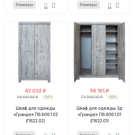
Размеры
Размеры
42 032 ₽
56 161 ₽
54 641.60 ₽
-30%
73 009.30 ₽
-30%
Шкаф для одежды
Шкаф для одежды 3д
«Гранде» П6.606.1.02
«Гранде» П6.606.1.01
(П622.02)
(П622.01)