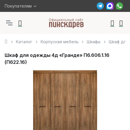
Покупателям
Каталог
Корпусная мебель
Шкафы
Шкаф для 
Шкаф для одежды 4д «Гранде» П6.606.1.16
(П622.16)