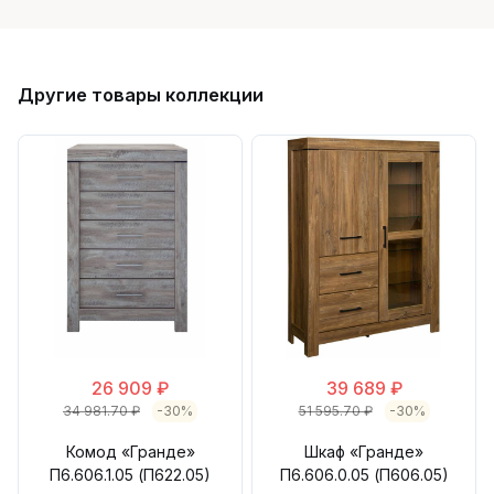
Другие товары коллекции
26 909 ₽
39 689 ₽
34 981.70 ₽
-30%
51 595.70 ₽
-30%
Комод «Гранде»
Шкаф «Гранде»
П6.606.1.05 (П622.05)
П6.606.0.05 (П606.05)