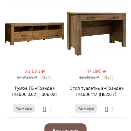
26 625 ₽
17 395 ₽
34 612.50 ₽
-30%
22 613.50 ₽
-30%
Тумба ТВ «Гранде»
Стол туалетный «Гранде»
П6.606.0.02 (П606.02)
П6.606.1.17 (П622.17)
Размеры
Размеры
Все товары