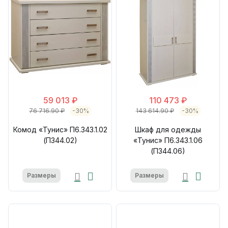
59 013 ₽
110 473 ₽
76 716.90 ₽
-30%
143 614.90 ₽
-30%
Комод «Тунис» П6.343.1.02
Шкаф для одежды
(П344.02)
«Тунис» П6.343.1.06
(П344.06)
Размеры
Размеры