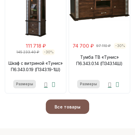
111 718 ₽
74 700 ₽
97 110 ₽
-30%
145 233.40 ₽
-30%
Тумба ТВ «Тунис»
Шкаф с витриной «Тунис»
П6.343.0.14 (П343.14Ш)
П6.343.0.19 (П343.19-1Ш)
Размеры
Размеры
Все товары