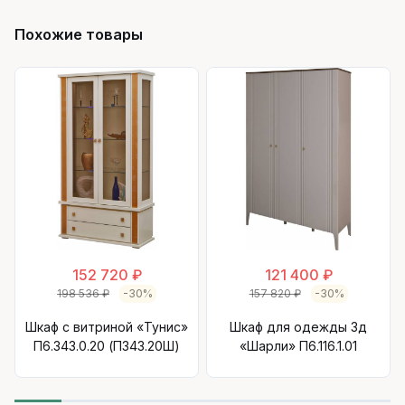
Похожие товары
152 720 ₽
121 400 ₽
198 536 ₽
-30%
157 820 ₽
-30%
Шкаф с витриной «Тунис»
Шкаф для одежды 3д
П6.343.0.20 (П343.20Ш)
«Шарли» П6.116.1.01