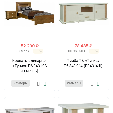
52 290 ₽
78 435 ₽
67 977 ₽
-30%
101 965.50 ₽
-30%
Кровать одинарная
Тумба ТВ «Тунис»
«Тунис» П6.343.1.08
П6.343.0.14 (П343.14Ш)
(П344.08)
Размеры
Размеры