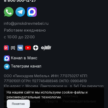
8 800 500-12-27
info@pinskdrevmebel.ru
Работаем ежедневно
с 10:00 до 22:00
Канал в Макс
Телеграм канал
ООО «Пинскдрев Мебель». ИНН: 7713750217 КПП:
771301001 ОГРН: 1127746488946 ОКПО: 09904619
Юр.адрес: г. Москва, Дмитровское ш., д. 5к1. Ген.директор:
Чеповецкий Леонид Юрьевич
На нашем сайте мы используем cookie-файлы и
Пользовательское соглашение
Политика
рекомендательные технологии.
конфиденциальности
Оферта
Рекомендательные
Понятно
технологии