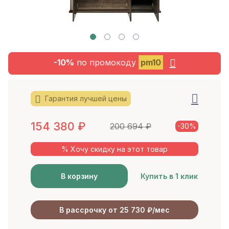
-10%
по промокоду
pm10
Гарантия лучшей цены
154 380
₽
200 694
₽
-30%
% Хочу скидку на этот товар
В корзину
Купить в 1 клик
В рассрочку от 25 730 ₽/мес