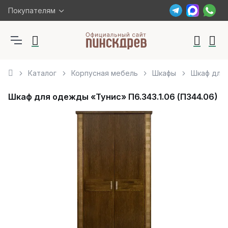
Покупателям
Каталог
Корпусная мебель
Шкафы
Шкаф для 
Шкаф для одежды «Тунис» П6.343.1.06 (П344.06)