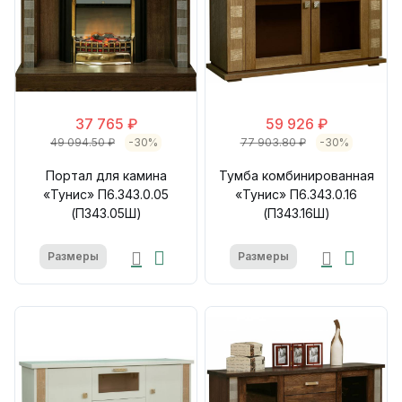
37 765 ₽
59 926 ₽
49 094.50 ₽
-30%
77 903.80 ₽
-30%
Портал для камина
Тумба комбинированная
«Тунис» П6.343.0.05
«Тунис» П6.343.0.16
(П343.05Ш)
(П343.16Ш)
Размеры
Размеры