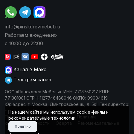
info@pinskdrevmebel.ru
Работаем ежедневно
с 10:00 до 22:00
Канал в Макс
Телеграм канал
ООО «Пинскдрев Мебель». ИНН: 7713750217 КПП:
771301001 ОГРН: 1127746488946 ОКПО: 09904619
Юр.адрес: г. Москва, Дмитровское ш., д. 5к1. Ген.директор:
Чеповецкий Леонид Юрьевич
На нашем сайте мы используем cookie-файлы и
Пользовательское соглашение
Политика
рекомендательные технологии.
конфиденциальности
Оферта
Рекомендательные
Понятно
технологии