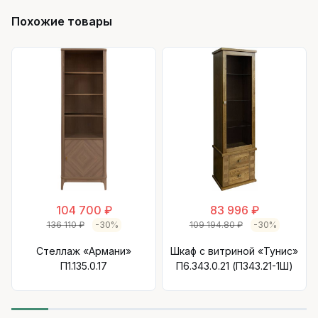
Похожие товары
104 700 ₽
83 996 ₽
136 110 ₽
-30%
109 194.80 ₽
-30%
Стеллаж «Армани»
Шкаф с витриной «Тунис»
П1.135.0.17
П6.343.0.21 (П343.21-1Ш)