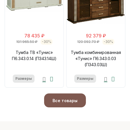
78 435 ₽
92 379 ₽
101 965.50 ₽
-30%
120 092.70 ₽
-30%
Тумба ТВ «Тунис»
Тумба комбинированная
П6.343.0.14 (П343.14Ш)
«Тунис» П6.343.0.03
(П343.03Ш)
Размеры
Размеры
Все товары