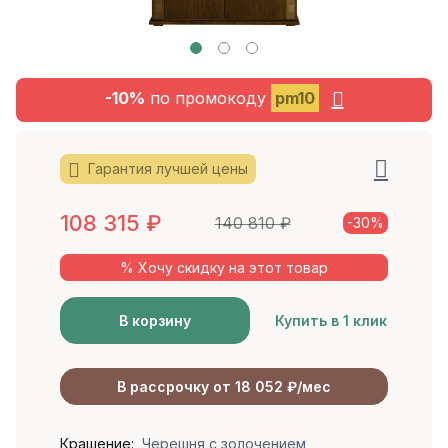
-10%
по промокоду
pm10
Гарантия лучшей цены
108 315
₽
140 810
₽
-30%
% Хочу скидку на этот товар
В корзину
Купить в 1 клик
В рассрочку от 18 052 ₽/мес
Крашение:
Черешня с золочением