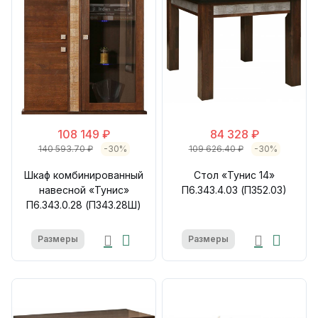
108 149 ₽
84 328 ₽
140 593.70 ₽
-30%
109 626.40 ₽
-30%
Шкаф комбинированный
Стол «Тунис 14»
навесной «Тунис»
П6.343.4.03 (П352.03)
П6.343.0.28 (П343.28Ш)
Размеры
Размеры