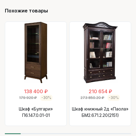
Похожие товары
138 400 ₽
210 654 ₽
179 920 ₽
-30%
273 850.20 ₽
-30%
Шкаф «Булгари»
Шкаф книжный 2д «Паола»
П6.147.0.01-01
БМ2.671.2.20(2151)