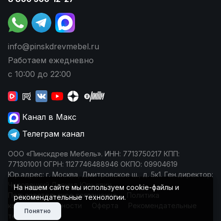
info@pinskdrevmebel.ru
Работаем ежедневно
с 10:00 до 22:00
Канал в Макс
Телеграм канал
ООО «Пинскдрев Мебель». ИНН: 7713750217 КПП:
771301001 ОГРН: 1127746488946 ОКПО: 09904619
Юр.адрес: г. Москва, Дмитровское ш., д. 5к1. Ген.директор:
Чеповецкий Леонид Юрьевич
На нашем сайте мы используем cookie-файлы и
Пользовательское соглашение
Политика
рекомендательные технологии.
конфиденциальности
Оферта
Рекомендательные
Понятно
технологии